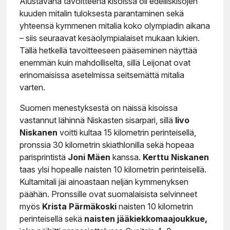
Alustavana tavoitteena kisoissa oli edelliskisojen
kuuden mitalin tuloksesta parantaminen sekä
yhteensä kymmenen mitalia koko olympiadin aikana
– siis seuraavat kesäolympialaiset mukaan lukien.
Tällä hetkellä tavoitteeseen pääseminen näyttää
enemmän kuin mahdolliselta, sillä Leijonat ovat
erinomaisissa asetelmissa seitsemättä mitalia
varten.
Suomen menestyksestä on näissä kisoissa
vastannut lähinnä Niskasten sisarpari, sillä
Iivo
Niskanen
voitti kultaa 15 kilometrin perinteisellä,
pronssia 30 kilometrin skiathlonilla sekä hopeaa
parisprintistä
Joni Mäen
kanssa.
Kerttu Niskanen
taas ylsi hopealle naisten 10 kilometrin perinteisellä.
Kultamitali jäi ainoastaan neljän kymmenyksen
päähän. Pronssille ovat suomalaisista selvinneet
myös
Krista Pärmäkoski
naisten 10 kilometrin
perinteisellä sekä
naisten jääkiekkomaajoukkue,