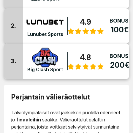
4.9
BONUS:
2.
100€
Lunubet Sports
4.8
BONUS:
3.
200€
Big Clash Sport
Perjantain välieräottelut
Talviolympialaiset ovat jääkiekon puolella edenneet
jo
finaaleihin
saakka. Välieräottelut pelattiin
perjantaina, joista voittajat selviytyivät sunnuntaina