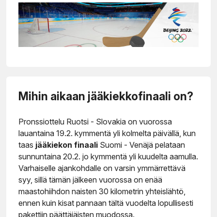
Mihin aikaan jääkiekkofinaali on?
Pronssiottelu Ruotsi - Slovakia on vuorossa
lauantaina 19.2. kymmentä yli kolmelta päivällä, kun
taas
jääkiekon finaali
Suomi - Venäjä pelataan
sunnuntaina 20.2. jo kymmentä yli kuudelta aamulla.
Varhaiselle ajankohdalle on varsin ymmärrettävä
syy, sillä tämän jälkeen vuorossa on enää
maastohiihdon naisten 30 kilometrin yhteislähtö,
ennen kuin kisat pannaan tältä vuodelta lopullisesti
pakettiin päättäjäisten muodossa.