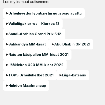
Lue myös muut uutisemme:
Urheiluvedonlyönti.netin uutisosio avattu
Valioliigakierros – Kierros 13
Saudi-Arabian Grand Prix 5.12.
Salibandyn MM-kisat
Abu Dhabin GP 2021
Naisten käsipallon MM-kisat 2021
Jääkiekon U20 MM-kisat 2022
TOP5 Urheiluhetket 2021
Liiga-katsaus
Hiihdon Maailmancup