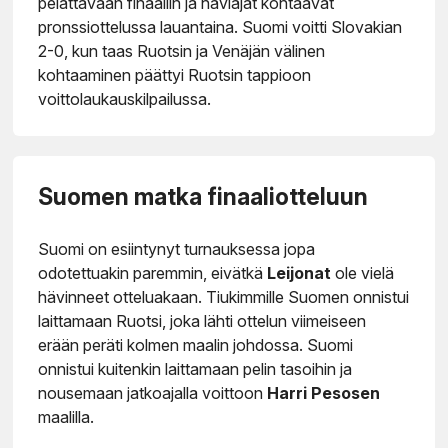
pelattavaan finaaliin ja häviäjät kohtaavat
pronssiottelussa lauantaina. Suomi voitti Slovakian
2-0, kun taas Ruotsin ja Venäjän välinen
kohtaaminen päättyi Ruotsin tappioon
voittolaukauskilpailussa.
Suomen matka finaaliotteluun
Suomi on esiintynyt turnauksessa jopa
odotettuakin paremmin, eivätkä
Leijonat
ole vielä
hävinneet otteluakaan. Tiukimmille Suomen onnistui
laittamaan Ruotsi, joka lähti ottelun viimeiseen
erään peräti kolmen maalin johdossa. Suomi
onnistui kuitenkin laittamaan pelin tasoihin ja
nousemaan jatkoajalla voittoon
Harri Pesosen
maalilla.