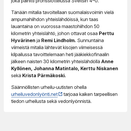
joka päihitti pronssiottelussa Sveitsin 4–0.
Tänään mitalia tavoitellaan suomalaisvoimin vielä
ampumahiihdon yhteislähdöissä, kun taas
lauantaina on vuorossa maastohiihdon 50
kilometrin yhteislähtö, johon ottavat osaa
Perttu
Hyvärinen
ja
Remi Lindholm.
Sunnuntaina
viimeistä mitalia lähtevät kisojen viimeisessä
kilpailussa tavoittelemaan heti jääkiekkofinaalin
jälkeen naisten 30 kilometrin yhteislähdöllä
Anne
Kyllönen, Johanna Matintalo, Kerttu Niskanen
sekä
Krista Pärmäkoski.
Säännöllisten urheilu-uutisten ohella
urheiluvedonlyönti.net
tarjoaa kaiken tarpeellisen
tiedon urheilusta sekä vedonlyönnistä.