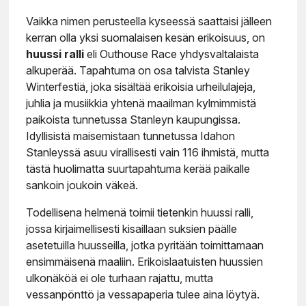
Vaikka nimen perusteella kyseessä saattaisi jälleen
kerran olla yksi suomalaisen kesän erikoisuus, on
huussi ralli
eli Outhouse Race yhdysvaltalaista
alkuperää. Tapahtuma on osa talvista Stanley
Winterfestiä, joka sisältää erikoisia urheilulajeja,
juhlia ja musiikkia yhtenä maailman kylmimmistä
paikoista tunnetussa Stanleyn kaupungissa.
Idyllisistä maisemistaan tunnetussa Idahon
Stanleyssä asuu virallisesti vain 116 ihmistä, mutta
tästä huolimatta suurtapahtuma kerää paikalle
sankoin joukoin väkeä.
Todellisena helmenä toimii tietenkin huussi ralli,
jossa kirjaimellisesti kisaillaan suksien päälle
asetetuilla huusseilla, jotka pyritään toimittamaan
ensimmäisenä maaliin. Erikoislaatuisten huussien
ulkonäköä ei ole turhaan rajattu, mutta
vessanpönttö ja vessapaperia tulee aina löytyä.