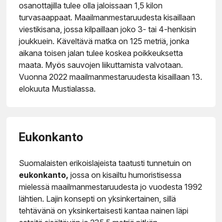
osanottajilla tulee olla jaloissaan 1,5 kilon
turvasaappaat. Maailmanmestaruudesta kisaillaan
viestikisana, jossa kilpaillaan joko 3- tai 4-henkisin
joukkuein. Käveltävä matka on 125 metriä, jonka
aikana toisen jalan tulee koskea poikkeuksetta
maata. Myös sauvojen liikuttamista valvotaan.
Vuonna 2022 maailmanmestaruudesta kisaillaan 13.
elokuuta Mustialassa.
Eukonkanto
Suomalaisten erikoislajeista taatusti tunnetuin on
eukonkanto,
jossa on kisailtu humoristisessa
mielessä maailmanmestaruudesta jo vuodesta 1992
lähtien. Lajin konsepti on yksinkertainen, sillä
tehtävänä on yksinkertaisesti kantaa nainen läpi