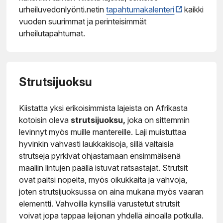
urheiluvedonlyönti.netin
tapahtumakalenteri
kaikki
vuoden suurimmat ja perinteisimmät
urheilutapahtumat.
Strutsijuoksu
Kiistatta yksi erikoisimmista lajeista on Afrikasta
kotoisin oleva
strutsijuoksu,
joka on sittemmin
levinnyt myös muille mantereille. Laji muistuttaa
hyvinkin vahvasti laukkakisoja, sillä valtaisia
strutseja pyrkivät ohjastamaan ensimmäisenä
maaliin lintujen päällä istuvat ratsastajat. Strutsit
ovat paitsi nopeita, myös oikukkaita ja vahvoja,
joten strutsijuoksussa on aina mukana myös vaaran
elementti. Vahvoilla kynsillä varustetut strutsit
voivat jopa tappaa leijonan yhdellä ainoalla potkulla.