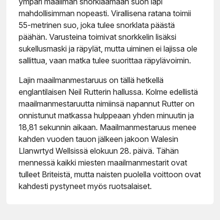
ympäri maailman snorklaamaan suon läpi
mahdollisimman nopeasti. Virallisena ratana toimii
55-metrinen suo, joka tulee snorklata päästä
päähän. Varusteina toimivat snorkkelin lisäksi
sukellusmaski ja räpylät, mutta uiminen ei lajissa ole
sallittua, vaan matka tulee suorittaa räpylävoimin.
Lajin maailmanmestaruus on tällä hetkellä
englantilaisen Neil Rutterin hallussa. Kolme edellistä
maailmanmestaruutta nimiinsä napannut Rutter on
onnistunut matkassa hulppeaan yhden minuutin ja
18,81 sekunnin aikaan. Maailmanmestaruus menee
kahden vuoden tauon jälkeen jakoon Walesin
Llanwrtyd Wellsissä elokuun 28. päivä. Tähän
mennessä kaikki miesten maailmanmestarit ovat
tulleet Briteistä, mutta naisten puolella voittoon ovat
kahdesti pystyneet myös ruotsalaiset.