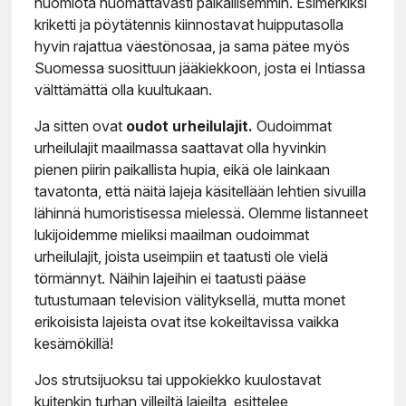
huomiota huomattavasti paikallisemmin. Esimerkiksi
kriketti ja pöytätennis kiinnostavat huipputasolla
hyvin rajattua väestönosaa, ja sama pätee myös
Suomessa suosittuun jääkiekkoon, josta ei Intiassa
välttämättä olla kuultukaan.
Ja sitten ovat
oudot urheilulajit.
Oudoimmat
urheilulajit maailmassa saattavat olla hyvinkin
pienen piirin paikallista hupia, eikä ole lainkaan
tavatonta, että näitä lajeja käsitellään lehtien sivuilla
lähinnä humoristisessa mielessä. Olemme listanneet
lukijoidemme mieliksi maailman oudoimmat
urheilulajit, joista useimpiin et taatusti ole vielä
törmännyt. Näihin lajeihin ei taatusti pääse
tutustumaan television välityksellä, mutta monet
erikoisista lajeista ovat itse kokeiltavissa vaikka
kesämökillä!
Jos strutsijuoksu tai uppokiekko kuulostavat
kuitenkin turhan villeiltä lajeilta, esittelee