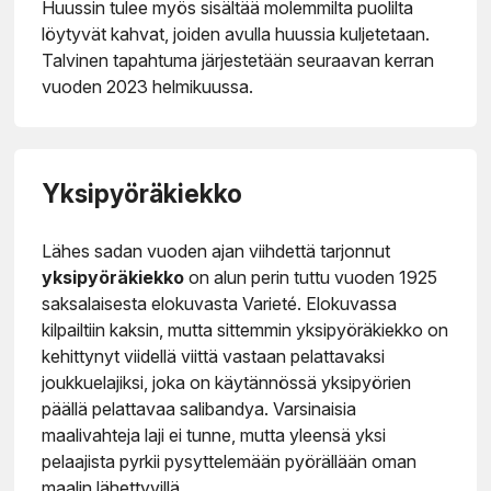
Huussin tulee myös sisältää molemmilta puolilta
löytyvät kahvat, joiden avulla huussia kuljetetaan.
Talvinen tapahtuma järjestetään seuraavan kerran
vuoden 2023 helmikuussa.
Yksipyöräkiekko
Lähes sadan vuoden ajan viihdettä tarjonnut
yksipyöräkiekko
on alun perin tuttu vuoden 1925
saksalaisesta elokuvasta Varieté. Elokuvassa
kilpailtiin kaksin, mutta sittemmin yksipyöräkiekko on
kehittynyt viidellä viittä vastaan pelattavaksi
joukkuelajiksi, joka on käytännössä yksipyörien
päällä pelattavaa salibandya. Varsinaisia
maalivahteja laji ei tunne, mutta yleensä yksi
pelaajista pyrkii pysyttelemään pyörällään oman
maalin lähettyvillä.