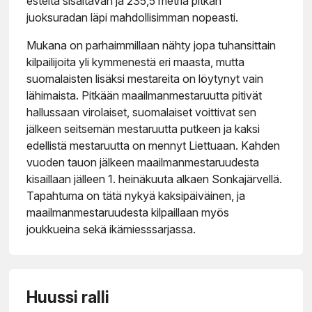
esteitä sisältävän ja 235,5 metriä pitkän
juoksuradan läpi mahdollisimman nopeasti.
Mukana on parhaimmillaan nähty jopa tuhansittain
kilpailijoita yli kymmenestä eri maasta, mutta
suomalaisten lisäksi mestareita on löytynyt vain
lähimaista. Pitkään maailmanmestaruutta pitivät
hallussaan virolaiset, suomalaiset voittivat sen
jälkeen seitsemän mestaruutta putkeen ja kaksi
edellistä mestaruutta on mennyt Liettuaan. Kahden
vuoden tauon jälkeen maailmanmestaruudesta
kisaillaan jälleen 1. heinäkuuta alkaen Sonkajärvellä.
Tapahtuma on tätä nykyä kaksipäiväinen, ja
maailmanmestaruudesta kilpaillaan myös
joukkueina sekä ikämiesssarjassa.
Huussi ralli