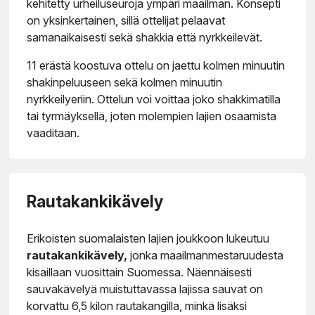
kehitetty urheiluseuroja ympäri maailman. Konsepti
on yksinkertainen, sillä ottelijat pelaavat
samanaikaisesti sekä shakkia että nyrkkeilevät.
11 erästä koostuva ottelu on jaettu kolmen minuutin
shakinpeluuseen sekä kolmen minuutin
nyrkkeilyeriin. Ottelun voi voittaa joko shakkimatilla
tai tyrmäyksellä, joten molempien lajien osaamista
vaaditaan.
Rautakankikävely
Erikoisten suomalaisten lajien joukkoon lukeutuu
rautakankikävely,
jonka maailmanmestaruudesta
kisaillaan vuosittain Suomessa. Näennäisesti
sauvakävelyä muistuttavassa lajissa sauvat on
korvattu 6,5 kilon rautakangilla, minkä lisäksi