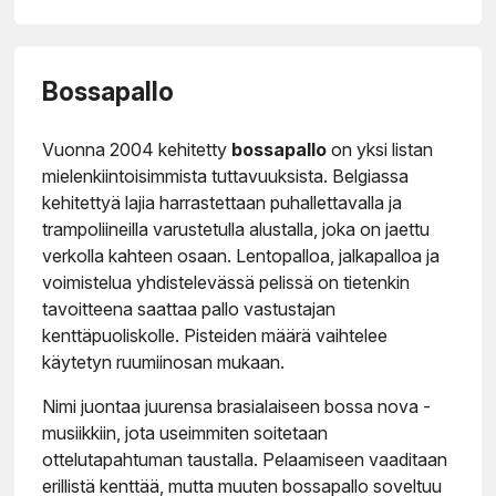
Bossapallo
Vuonna 2004 kehitetty
bossapallo
on yksi listan
mielenkiintoisimmista tuttavuuksista. Belgiassa
kehitettyä lajia harrastettaan puhallettavalla ja
trampoliineilla varustetulla alustalla, joka on jaettu
verkolla kahteen osaan. Lentopalloa, jalkapalloa ja
voimistelua yhdistelevässä pelissä on tietenkin
tavoitteena saattaa pallo vastustajan
kenttäpuoliskolle. Pisteiden määrä vaihtelee
käytetyn ruumiinosan mukaan.
Nimi juontaa juurensa brasialaiseen bossa nova -
musiikkiin, jota useimmiten soitetaan
ottelutapahtuman taustalla. Pelaamiseen vaaditaan
erillistä kenttää, mutta muuten bossapallo soveltuu