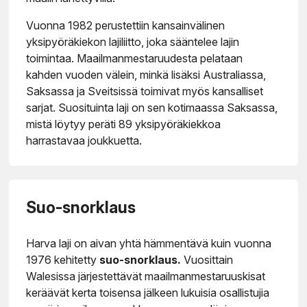
Vuonna 1982 perustettiin kansainvälinen
yksipyöräkiekon lajiliitto, joka sääntelee lajin
toimintaa. Maailmanmestaruudesta pelataan
kahden vuoden välein, minkä lisäksi Australiassa,
Saksassa ja Sveitsissä toimivat myös kansalliset
sarjat. Suosituinta laji on sen kotimaassa Saksassa,
mistä löytyy peräti 89 yksipyöräkiekkoa
harrastavaa joukkuetta.
Suo-snorklaus
Harva laji on aivan yhtä hämmentävä kuin vuonna
1976 kehitetty
suo-snorklaus.
Vuosittain
Walesissa järjestettävät maailmanmestaruuskisat
keräävät kerta toisensa jälkeen lukuisia osallistujia