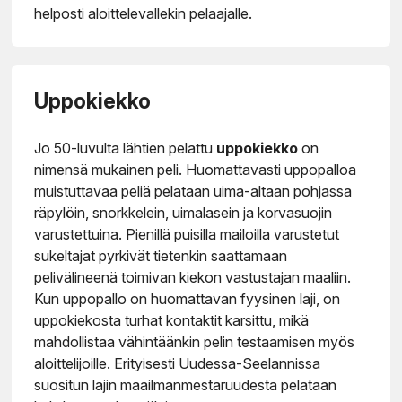
helposti aloittelevallekin pelaajalle.
Uppokiekko
Jo 50-luvulta lähtien pelattu
uppokiekko
on
nimensä mukainen peli. Huomattavasti uppopalloa
muistuttavaa peliä pelataan uima-altaan pohjassa
räpylöin, snorkkelein, uimalasein ja korvasuojin
varustettuina. Pienillä puisilla mailoilla varustetut
sukeltajat pyrkivät tietenkin saattamaan
pelivälineenä toimivan kiekon vastustajan maaliin.
Kun uppopallo on huomattavan fyysinen laji, on
uppokiekosta turhat kontaktit karsittu, mikä
mahdollistaa vähintäänkin pelin testaamisen myös
aloittelijoille. Erityisesti Uudessa-Seelannissa
suositun lajin maailmanmestaruudesta pelataan