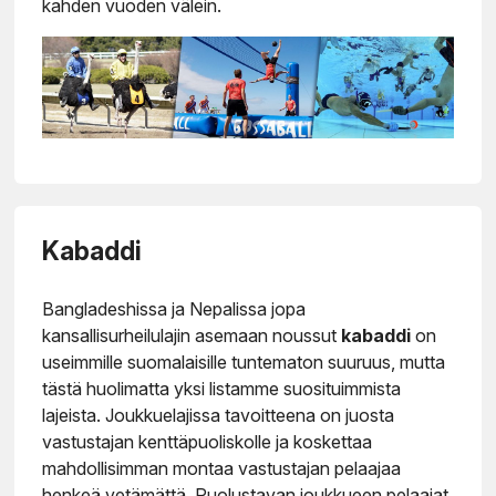
kahden vuoden välein.
Kabaddi
Bangladeshissa ja Nepalissa jopa
kansallisurheilulajin asemaan noussut
kabaddi
on
useimmille suomalaisille tuntematon suuruus, mutta
tästä huolimatta yksi listamme suosituimmista
lajeista. Joukkuelajissa tavoitteena on juosta
vastustajan kenttäpuoliskolle ja koskettaa
mahdollisimman montaa vastustajan pelaajaa
henkeä vetämättä. Puolustavan joukkueen pelaajat