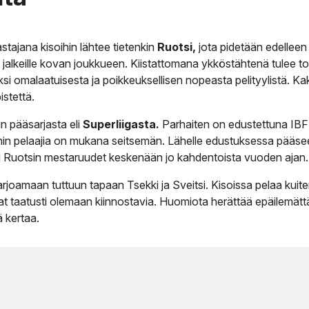
ajana kisoihin lähtee tietenkin
Ruotsi,
jota pidetään edellee
 jalkeille kovan joukkueen. Kiistattomana ykköstähtenä tulee t
ksi omalaatuisesta ja poikkeuksellisen nopeasta pelityylistä. 
istettä.
n pääsarjasta eli
Superliigasta.
Parhaiten on edustettuna IBF 
nin pelaajia on mukana seitsemän. Lähelle edustuksessa pääse
ki Ruotsin mestaruudet keskenään jo kahdentoista vuoden ajan.
arjoamaan tuttuun tapaan Tsekki ja Sveitsi. Kisoissa pelaa kuiten
vat taatusti olemaan kiinnostavia. Huomiota herättää epäilemä
 kertaa.