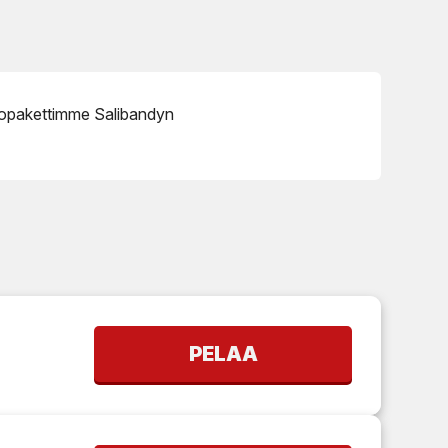
etopakettimme Salibandyn
PELAA