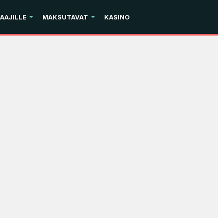
AAJILLE
MAKSUTAVAT
KASINO