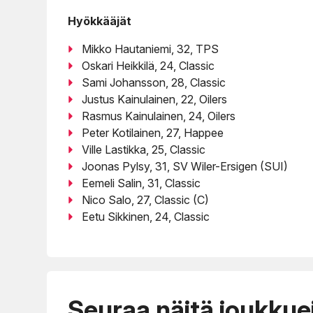
Hyökkääjät
Mikko Hautaniemi, 32, TPS
Oskari Heikkilä, 24, Classic
Sami Johansson, 28, Classic
Justus Kainulainen, 22, Oilers
Rasmus Kainulainen, 24, Oilers
Peter Kotilainen, 27, Happee
Ville Lastikka, 25, Classic
Joonas Pylsy, 31, SV Wiler-Ersigen (SUI)
Eemeli Salin, 31, Classic
Nico Salo, 27, Classic (C)
Eetu Sikkinen, 24, Classic
Seuraa näitä joukkue