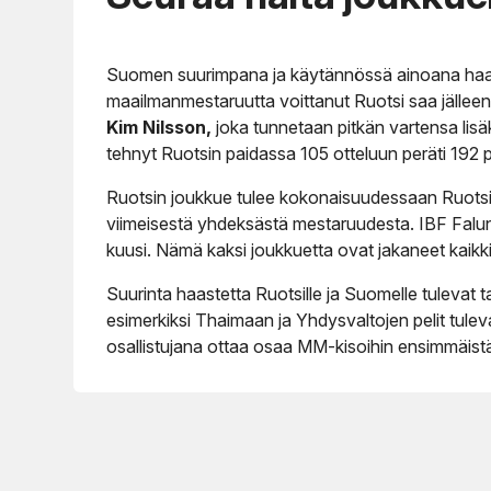
Suomen suurimpana ja käytännössä ainoana haast
maailmanmestaruutta voittanut Ruotsi saa jälleen
Kim Nilsson,
joka tunnetaan pitkän vartensa lisä
tehnyt Ruotsin paidassa 105 otteluun peräti 192 p
Ruotsin joukkue tulee kokonaisuudessaan Ruotsi
viimeisestä yhdeksästä mestaruudesta. IBF Falu
kuusi. Nämä kaksi joukkuetta ovat jakaneet kaik
Suurinta haastetta Ruotsille ja Suomelle tulevat t
esimerkiksi Thaimaan ja Yhdysvaltojen pelit tule
osallistujana ottaa osaa MM-kisoihin ensimmäistä