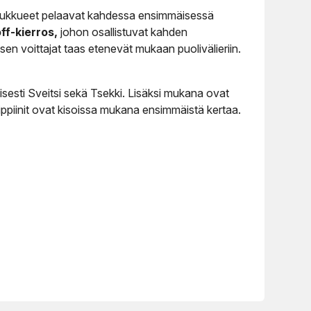
t joukkueet pelaavat kahdessa ensimmäisessä
ff-kierros,
johon osallistuvat kahden
 voittajat taas etenevät mukaan puolivälieriin.
sesti Sveitsi sekä Tsekki. Lisäksi mukana ovat
lippiinit ovat kisoissa mukana ensimmäistä kertaa.