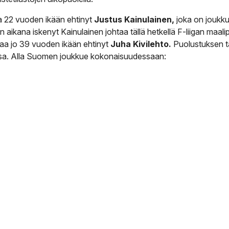
a 22 vuoden ikään ehtinyt
Justus Kainulainen,
joka on joukk
n aikana iskenyt Kainulainen johtaa tällä hetkellä F-liigan maa
aa jo 39 vuoden ikään ehtinyt
Juha Kivilehto.
Puolustuksen t
sa. Alla Suomen joukkue kokonaisuudessaan: