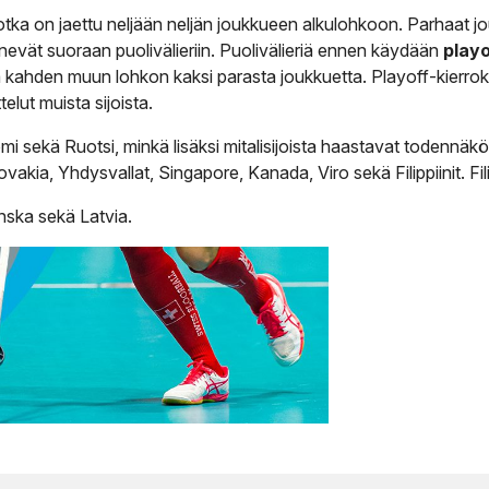
, jotka on jaettu neljään neljän joukkueen alkulohkoon. Parhaa
nevät suoraan puolivälieriin. Puolivälieriä ennen käydään
playo
hden muun lohkon kaksi parasta joukkuetta. Playoff-kierroksen
telut muista sijoista.
 sekä Ruotsi, minkä lisäksi mitalisijoista haastavat todennäköi
vakia, Yhdysvallat, Singapore, Kanada, Viro sekä Filippiinit. Fi
nska sekä Latvia.