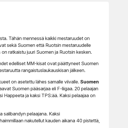
ista. Tähän mennessä kaikki mestaruudet on
avat sekä Suomen että Ruotsin mestaruudelle
s on ratkaistu juuri Suomen ja Ruotsin kesken.
Kahdet edelliset MM-kisat ovat päättyneet Suomen
staruutta rangaistuslaukauskisan jälkeen.
eet on asetettu lähes samalle viivalle.
Suomen
laavat Suomen pääsarjaa eli F-liigaa. 20 pelaajan
ksi Happeeta ja kaksi TPS:ää. Kaksi pelaajaa on
na salibandyn pelaajana. Kaksi
immillaan nakutellut kauden aikana 40 pistettä,