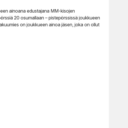
ueen ainoana edustajana MM-kisojen
lipörssiä 20 osumallaan – pistepörssissä joukkueen
akuumies on joukkueen ainoa jäsen, joka on ollut