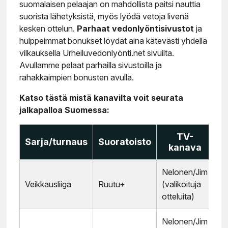
suomalaisen pelaajan on mahdollista paitsi nauttia
suorista lähetyksistä, myös lyödä vetoja livenä
kesken ottelun.
Parhaat vedonlyöntisivustot
ja
hulppeimmat bonukset löydät aina kätevästi yhdellä
vilkauksella Urheiluvedonlyönti.net sivuilta.
Avullamme pelaat parhailla sivustoilla ja
rahakkaimpien bonusten avulla.
Katso tästä mistä kanavilta voit seurata
jalkapalloa Suomessa:
TV-
Sarja/turnaus
Suoratoisto
kanava
Nelonen/Jim
Veikkausliiga
Ruutu+
(valikoituja
otteluita)
Nelonen/Jim