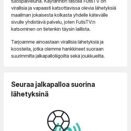
tulospalveluna. Käytännön tasolla FutisTV on
virallisia ja vapaasti katsottavissa olevia lähetyksiä
maailman jokaisesta kolkasta yhdelle kätevälle
sivulle yhdistävä palvelu, joten FutisTV:n
katsominen on tietenkin täysin laillista.
Tarjoamme ainoastaan virallisia lähetyksiä ja
koosteita, jotka olemme hankkineet suoraan
suurimmilta jalkapalloliigoilta sekä joukkueilta.
Seuraa jalkapalloa suorina
lähetyksinä