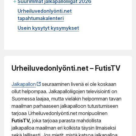
+
Suurimmat jalkapalloliigat 2026
Urheiluvedonlyönti.net
tapahtumakalenteri
Usein kysytyt kysymykset
Urheiluvedonlyönti.net – FutisTV
Jalkapallon
seuraaminen livenä ei ole koskaan
ollut helpompaa. Jalkapalloliigojen televisiointi on
Suomessa laajaa, mutta vieläkin helpomman tavan
maailman parhaaseen jalkapalloon tutustumiseen
tarjoaa Urheiluvedonlyönti.net monipuolinen
FutisTV,
joka tarjoaa parasta mahdollista
jalkapalloa maailman eri kolkista täysin ilmaiseksi
sekä laillisesti. Jos mietit, mistä katsoa jalkapalloa,