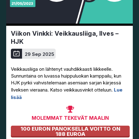
Viikon Vinkki: Veikkausliiga, Ilves –
HJK
29 Sep 2025
Veikkausliiga on lähtenyt vauhdikkaasti liikkeelle.
Sunnuntaina on luvassa huippuluokan kamppailu, kun
HJK pyrkii vahvistelemaan asemiaan sarjan kärjessä
Ilveksen vieraana. Katso veikkausvinkit otteluun.
Lue
lisää
MOLEMMAT TEKEVÄT MAALIN
100 EURON PANOKSELLA VOITTO ON
188 EUROA