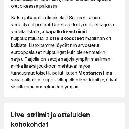
olet oikeassa paikassa.
Katso jalkapalloa ilmaiseksi! Suomen suurin
vedonlyöntiportaali Urheiluvedonlyönti.net tarjoaa
yhdellä listalla
jalkapallo livestriimit
huippuotteluista ja
ottelukoosteet
maailman eri
kolkista. Listoiltamme löydät niin arvostetut
eurooppalaiset huippuliigat kuin pienemmätkin
sarjat. Tarjolla on satoja sarjoja ympäri maailman,
minkä lisäksi joukkoon mahtuvat myös
turnausmuotoiset kilpailut, kuten
Mestarien liiga
sekä paikalliset cupit. Jalkapallon livestriimit pyörivät
sivuillamme vuorokauden ympäri.
Live-striimit ja otteluiden
kohokohdat