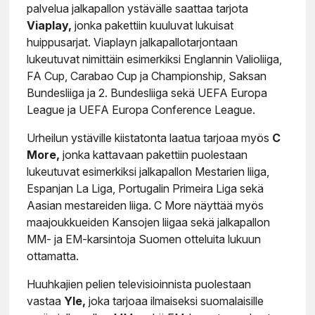
palvelua jalkapallon ystävälle saattaa tarjota
Viaplay,
jonka pakettiin kuuluvat lukuisat
huippusarjat. Viaplayn jalkapallotarjontaan
lukeutuvat nimittäin esimerkiksi Englannin Valioliiga,
FA Cup, Carabao Cup ja Championship, Saksan
Bundesliiga ja 2. Bundesliiga sekä UEFA Europa
League ja UEFA Europa Conference League.
Urheilun ystäville kiistatonta laatua tarjoaa myös
C
More,
jonka kattavaan pakettiin puolestaan
lukeutuvat esimerkiksi jalkapallon Mestarien liiga,
Espanjan La Liga, Portugalin Primeira Liga sekä
Aasian mestareiden liiga. C More näyttää myös
maajoukkueiden Kansojen liigaa sekä jalkapallon
MM- ja EM-karsintoja Suomen otteluita lukuun
ottamatta.
Huuhkajien pelien televisioinnista puolestaan
vastaa
Yle,
joka tarjoaa ilmaiseksi suomalaisille