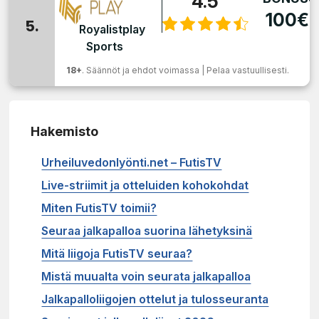
4.5
100€
5.
Royalistplay
Sports
18+
. Säännöt ja ehdot voimassa | Pelaa vastuullisesti.
Hakemisto
Urheiluvedonlyönti.net – FutisTV
Live-striimit ja otteluiden kohokohdat
Miten FutisTV toimii?
Seuraa jalkapalloa suorina lähetyksinä
Mitä liigoja FutisTV seuraa?
Mistä muualta voin seurata jalkapalloa
Jalkapalloliigojen ottelut ja tulosseuranta