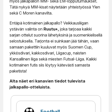
myös jalkapallon MM- sekä EM-lopputurnaukset.
Tätä nykyä MM-kisat näytetään yhteistyössä Ylen
sekä C Moren kanavilta.
Entäpä kotimainen jalkapallo? Veikkausliigan
ystävän valinta on
Ruutu+,
joka tarjoaa kaikki
sarjan ottelut suorina lähetyksinä ja suomenkielisellä
selostuksella. Tarjonta ei suinkaan jää tähän, vaan
samaan pakettiin kuuluvat myös Suomen Cup,
ykkösdivari, kakkosdivari, Liigacup, naisten
Kansallinen liiga sekä miesten Futsal-Liiga. Kaikki
kotimainen futis siis löytyy kätevästi samasta
paketista!
Alta näet eri kanavien tiedot tulevista
jalkapallo-otteluista.