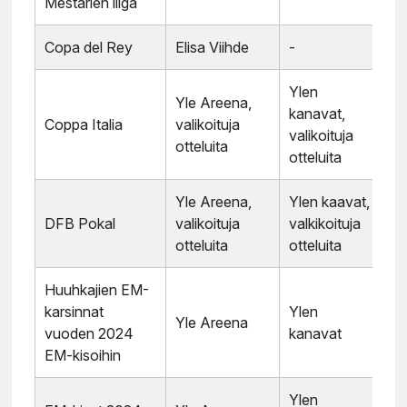
Mestarien liiga
Copa del Rey
Elisa Viihde
-
Ylen
Yle Areena,
kanavat,
Coppa Italia
valikoituja
valikoituja
otteluita
otteluita
Yle Areena,
Ylen kaavat,
DFB Pokal
valikoituja
valkikoituja
otteluita
otteluita
Huuhkajien EM-
karsinnat
Ylen
Yle Areena
vuoden 2024
kanavat
EM-kisoihin
Ylen