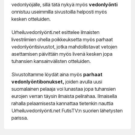
vedonlyöjälle, sillä tätä nykyä myös
vedonlyönti
onnistuu useimmilla sivustoilla helposti myös
kesken otteluiden.
Urheiluvedonlyönti.net esittelee ilmaisten
livestriimien ohella poikkeuksetta myös parhaat
vedonlyöntisivustot, jotka mahdollistavat vetojen
asettamisen päivittäin myös livenä kesken jopa
tuhansien kansainvälisten otteluiden.
Sivustoltamme löydät aina myös
parhaat
vedonlyöntibonukset,
joiden avulla uusi
suomalainen pelaaja voi lunastaa jopa tuhansien
eurojen verran täysin ilmaista pelirahaa. Ilmaisella
rahalla pelaamisesta kannattaa tietenkin nauttia
Urheiluvedonlyönti.net FutisTV:n suorien lähetysten
parissa.