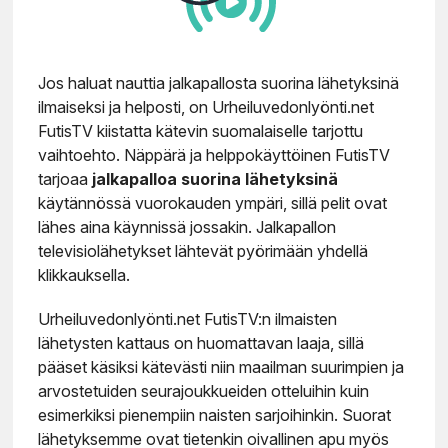
Jos haluat nauttia jalkapallosta suorina lähetyksinä
ilmaiseksi ja helposti, on Urheiluvedonlyönti.net
FutisTV kiistatta kätevin suomalaiselle tarjottu
vaihtoehto. Näppärä ja helppokäyttöinen FutisTV
tarjoaa
jalkapalloa suorina lähetyksinä
käytännössä vuorokauden ympäri, sillä pelit ovat
lähes aina käynnissä jossakin. Jalkapallon
televisiolähetykset lähtevät pyörimään yhdellä
klikkauksella.
Urheiluvedonlyönti.net FutisTV:n ilmaisten
lähetysten kattaus on huomattavan laaja, sillä
pääset käsiksi kätevästi niin maailman suurimpien ja
arvostetuiden seurajoukkueiden otteluihin kuin
esimerkiksi pienempiin naisten sarjoihinkin. Suorat
lähetyksemme ovat tietenkin oivallinen apu myös