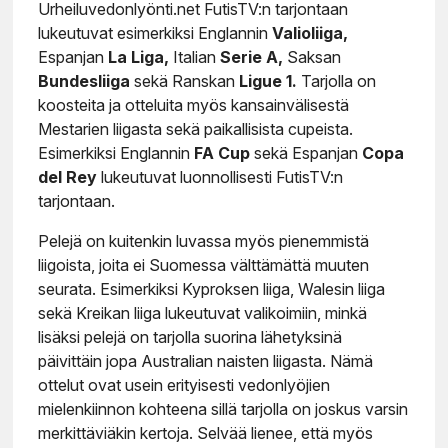
Urheiluvedonlyönti.net FutisTV:n tarjontaan
lukeutuvat esimerkiksi Englannin
Valioliiga,
Espanjan
La Liga,
Italian
Serie A,
Saksan
Bundesliiga
sekä Ranskan
Ligue 1.
Tarjolla on
koosteita ja otteluita myös kansainvälisestä
Mestarien liigasta sekä paikallisista cupeista.
Esimerkiksi Englannin
FA Cup
sekä Espanjan
Copa
del Rey
lukeutuvat luonnollisesti FutisTV:n
tarjontaan.
Pelejä on kuitenkin luvassa myös pienemmistä
liigoista, joita ei Suomessa välttämättä muuten
seurata. Esimerkiksi Kyproksen liiga, Walesin liiga
sekä Kreikan liiga lukeutuvat valikoimiin, minkä
lisäksi pelejä on tarjolla suorina lähetyksinä
päivittäin jopa Australian naisten liigasta. Nämä
ottelut ovat usein erityisesti vedonlyöjien
mielenkiinnon kohteena sillä tarjolla on joskus varsin
merkittäviäkin kertoja. Selvää lienee, että myös