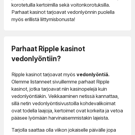
korotetuilla kertoimilla sekä voitonkorotuksilla.
Parhaat kasinot tarjoavat vedonlyönnin puolella
myös erillistä liittymisbonusta!
Parhaat Ripple kasinot
vedonlyöntiin?
Ripple kasinot tarjoavat myös
vedonlyöntiä.
Olemme listanneet sivuillemme parhaat Ripple
kasinot, jotka tarjoavat niin kasinopelejä kuin
vedonlyöntiäkin. Veikkaaminen netissä kannattaa,
sillä netin vedonlyöntisivustoilla kohdevalikoimat
ovat todella laajoja, kertoimet ovat korkeita ja vetoa
pääsee lyömään harvinaisemmistakin lajeista.
Tarjolla saattaa olla viikon jokaiselle päivälle jopa