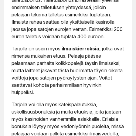
talletusbonus. Talletusbonus lunastetaan yleensä
ensimmäisen talletuksen yhteydessä, jolloin
pelaajan tekemä talletus esimerkiksi tuplataan.
Ilmaista rahaa saattaa olla yksittäisellä kasinolla
jaossa jopa satojen eurojen verran. Esimerkiksi 200
euron talletus voidaan tuplata 400 euroon.
Tarjolla on usein myös
ilmaiskierroksia,
jotka ovat
nimensä mukainen etuus. Pelaaja pääsee
pelaamaan parhaita kolikkopelejä täysin ilmaiseksi,
mutta laitteet jakavat tästä huolimatta täysin oikeita
voittoja jopa satojen pyöräytysten ajan. Voitot
saattavat kohota parhaimmillaan hyvinkin
hulppeiksi.
Tarjolla voi olla myös käteispalautuksia,
uskollisuusbonuksia ja muita etuuksia, joita jaetaan
myös kasinoiden vanhemmille asiakkaille. Erilaisia
bonuksia löytyy myös vedonlyönnin puolelta, missä
pelaajaa voidaan palkita esimerkiksi ilmaisvedoilla,