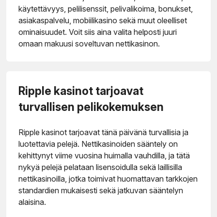
käytettävyys, pelilisenssit, pelivalikoima, bonukset,
asiakaspalvelu, mobiilikasino sekä muut oleelliset
ominaisuudet. Voit siis aina valita helposti juuri
omaan makuusi soveltuvan nettikasinon.
Ripple kasinot tarjoavat
turvallisen pelikokemuksen
Ripple kasinot tarjoavat tänä päivänä turvallisia ja
luotettavia pelejä. Nettikasinoiden sääntely on
kehittynyt viime vuosina huimalla vauhdilla, ja tätä
nykyä pelejä pelataan lisensoidulla sekä laillisilla
nettikasinoilla, jotka toimivat huomattavan tarkkojen
standardien mukaisesti sekä jatkuvan sääntelyn
alaisina.