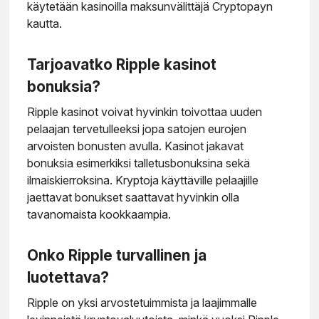
käytetään kasinoilla maksunvälittäjä Cryptopayn
kautta.
Tarjoavatko Ripple kasinot
bonuksia?
Ripple kasinot voivat hyvinkin toivottaa uuden
pelaajan tervetulleeksi jopa satojen eurojen
arvoisten bonusten avulla. Kasinot jakavat
bonuksia esimerkiksi talletusbonuksina sekä
ilmaiskierroksina. Kryptoja käyttäville pelaajille
jaettavat bonukset saattavat hyvinkin olla
tavanomaista kookkaampia.
Onko Ripple turvallinen ja
luotettava?
Ripple on yksi arvostetuimmista ja laajimmalle