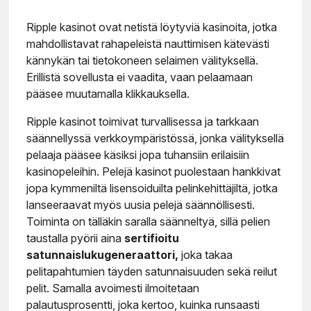
Ripple kasinot ovat netistä löytyviä kasinoita, jotka
mahdollistavat rahapeleistä nauttimisen kätevästi
kännykän tai tietokoneen selaimen välityksellä.
Erillistä sovellusta ei vaadita, vaan pelaamaan
pääsee muutamalla klikkauksella.
Ripple kasinot toimivat turvallisessa ja tarkkaan
säännellyssä verkkoympäristössä, jonka välityksellä
pelaaja pääsee käsiksi jopa tuhansiin erilaisiin
kasinopeleihin. Pelejä kasinot puolestaan hankkivat
jopa kymmeniltä lisensoiduilta pelinkehittäjiltä, jotka
lanseeraavat myös uusia pelejä säännöllisesti.
Toiminta on tälläkin saralla säänneltyä, sillä pelien
taustalla pyörii aina
sertifioitu
satunnaislukugeneraattori,
joka takaa
pelitapahtumien täyden satunnaisuuden sekä reilut
pelit.
Samalla avoimesti ilmoitetaan
palautusprosentti, joka kertoo, kuinka runsaasti