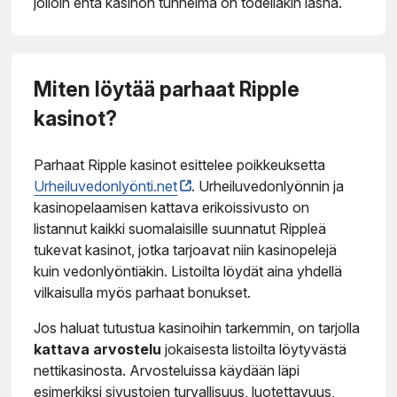
jolloin ehta kasinon tunnelma on todellakin läsnä.
Miten löytää parhaat Ripple
kasinot?
Parhaat Ripple kasinot esittelee poikkeuksetta
Urheiluvedonlyönti.net
. Urheiluvedonlyönnin ja
kasinopelaamisen kattava erikoissivusto on
listannut kaikki suomalaisille suunnatut Rippleä
tukevat kasinot, jotka tarjoavat niin kasinopelejä
kuin vedonlyöntiäkin.
Listoilta löydät aina yhdellä
vilkaisulla myös parhaat bonukset.
Jos haluat tutustua kasinoihin tarkemmin, on tarjolla
kattava arvostelu
jokaisesta listoilta löytyvästä
nettikasinosta. Arvosteluissa käydään läpi
esimerkiksi sivustojen turvallisuus, luotettavuus,