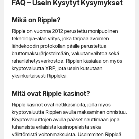
FAQ – Usein Kysytyt Kysymykset
Mikä on Ripple?
Ripple on vuonna 2012 perustettu monipuolinen
teknologia-alan yritys, joka tarjoaa avoimen
lähdekoodin protokollan päälle perustettua
bruttomaksujärjestelmään, valuutanvaihtoa sekä
rahanlähetysverkostoa. Ripplen käsialaa on myös
kryptovaluutta XRP, jota usein kutsutaan
yksinkertaisesti Rippleksi.
Mitä ovat Ripple kasinot?
Ripple kasinot ovat nettikasinoita, joilla myös
kryptovaluutta Ripplen avulla maksaminen onnistuu.
Kryptovaluuttojen avulla pääset nauttimaan jopa
tuhansista erilaisista kasinopeleistä sekä
välittömistä voitonmaksuista. Useimmiten Rippleä