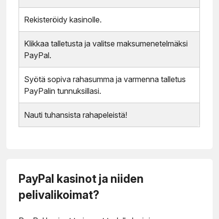
Rekisteröidy kasinolle.
Klikkaa talletusta ja valitse maksumenetelmäksi
PayPal.
Syötä sopiva rahasumma ja varmenna talletus
PayPalin tunnuksillasi.
Nauti tuhansista rahapeleistä!
PayPal kasinot ja niiden
pelivalikoimat?