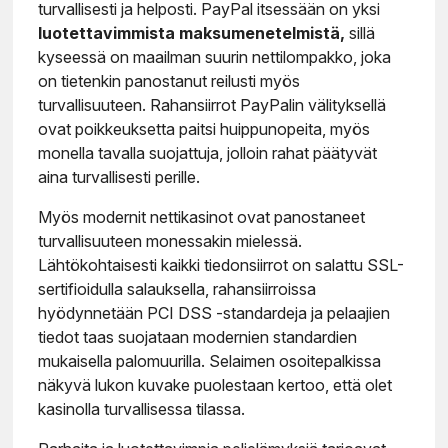
turvallisesti ja helposti. PayPal itsessään on yksi
luotettavimmista maksumenetelmistä,
sillä
kyseessä on maailman suurin nettilompakko, joka
on tietenkin panostanut reilusti myös
turvallisuuteen. Rahansiirrot PayPalin välityksellä
ovat poikkeuksetta paitsi huippunopeita, myös
monella tavalla suojattuja, jolloin rahat päätyvät
aina turvallisesti perille.
Myös modernit nettikasinot ovat panostaneet
turvallisuuteen monessakin mielessä.
Lähtökohtaisesti kaikki tiedonsiirrot on salattu SSL-
sertifioidulla salauksella, rahansiirroissa
hyödynnetään PCI DSS -standardeja ja pelaajien
tiedot taas suojataan modernien standardien
mukaisella palomuurilla.
Selaimen osoitepalkissa
näkyvä lukon kuvake puolestaan kertoo, että olet
kasinolla turvallisessa tilassa.