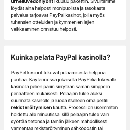
urheiluvedonlyönti
kuuluu pakettiin. Sivuiltamme
löydät aina helposti monipuolista ja tasokasta
palvelua tarjoavat PayPal kasinot, joilla myös
tuhansien otteluiden ja kymmenien lajien
veikkaaminen onnistuu helposti.
Kuinka pelata PayPal kasinolla?
PayPal kasinot tekevät pelaamisesta helppoa
puuhaa. Käytännössä jokaisella PayPalia tukevalla
kasinolla pelien pariin siirrytään saman simppelin
periaatteen mukaisesti. Pelaajan tulee aluksi
suunnata kasinolle ja luoda itselleen oma pelitili
rekisteröitymisen
kautta. Prosessi on useimmiten
hoidettu alle minuutissa, sillä pelaajan tulee vain
syöttää tietonsa ja tämän jälkeen mahdollisesti
varmentaa rekisteröityminen sähköpostin tai