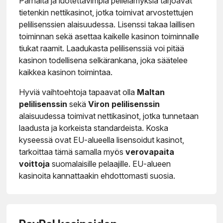
Parhaita ja luotettavimpia pelielämyksiä tarjoavat
tietenkin nettikasinot, jotka toimivat arvostettujen
pelilisenssien alaisuudessa. Lisenssi takaa laillisen
toiminnan sekä asettaa kaikelle kasinon toiminnalle
tiukat raamit. Laadukasta pelilisenssiä voi pitää
kasinon todellisena selkärankana, joka säätelee
kaikkea kasinon toimintaa.
Hyviä vaihtoehtoja tapaavat olla
Maltan
pelilisenssin
sekä
Viron pelilisenssin
alaisuudessa toimivat nettikasinot, jotka tunnetaan
laadusta ja korkeista standardeista. Koska
kyseessä ovat EU-alueella lisensoidut kasinot,
tarkoittaa tämä samalla myös
verovapaita
voittoja
suomalaisille pelaajille. EU-alueen
kasinoita kannattaakin ehdottomasti suosia.