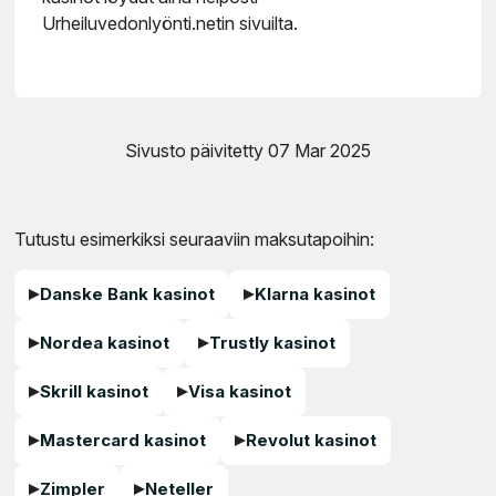
Urheiluvedonlyönti.netin sivuilta.
Sivusto päivitetty 07 Mar 2025
Tutustu esimerkiksi seuraaviin maksutapoihin:
Danske Bank kasinot
Klarna kasinot
Nordea kasinot
Trustly kasinot
Skrill kasinot
Visa kasinot
Mastercard kasinot
Revolut kasinot
Zimpler
Neteller