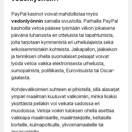
PayPal kasinot voivat mahdollistaa myös
vedonlyönnin
samalla sivustolla. Parhailla PayPal
kasinoilla vetoa pääsee lyömään viikon jokaisena
päivänä tuhansista eri otteluista tai tapahtumista,
joita tarjotaan kymmenistä eri urheilulajeista sekä
erikoisemmistakin kohteista. Jalkapallon, jääkiekon
ja tenniksen ohella suomalaiset pelaajat voivat
lyödä vetoa vaikka elektronisesta urheilusta,
sumopainista, politiikasta, Euroviisuista tai Oscar-
gaalasta.
Kohdevalikoimien suhteen ei pihistellä, sillä alasarjat
ympäri maailman kuuluvat valikoimiin, minkä lisäksi
yksittäistä peliäkin voi veikata sadoissa eri
muodoissa. Vetoja voikin tuloksen ohella asettaa
vaikkapa maalimäärille, maalintekijöille, keltaisille
korteille, kulmapotkuille, ylivoimamaaleille tai
ässäsyötöille.