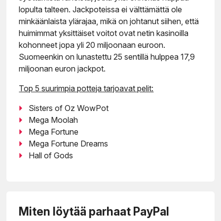
lopulta talteen. Jackpoteissa ei välttämättä ole
minkäänlaista ylärajaa, mikä on johtanut siihen, että
huimimmat yksittäiset voitot ovat netin kasinoilla
kohonneet jopa yli 20 miljoonaan euroon.
Suomeenkin on lunastettu 25 sentillä hulppea 17,9
miljoonan euron jackpot.
Top 5 suurimpia potteja tarjoavat pelit:
Sisters of Oz WowPot
Mega Moolah
Mega Fortune
Mega Fortune Dreams
Hall of Gods
Miten löytää parhaat PayPal