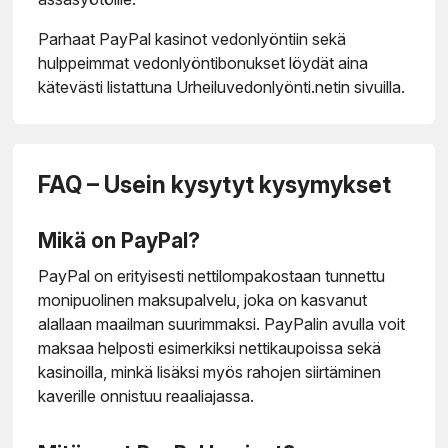
Parhaat PayPal kasinot vedonlyöntiin sekä
hulppeimmat vedonlyöntibonukset löydät aina
kätevästi listattuna Urheiluvedonlyönti.netin sivuilla.
FAQ – Usein kysytyt kysymykset
Mikä on PayPal?
PayPal on erityisesti nettilompakostaan tunnettu
monipuolinen maksupalvelu, joka on kasvanut
alallaan maailman suurimmaksi. PayPalin avulla voit
maksaa helposti esimerkiksi nettikaupoissa sekä
kasinoilla, minkä lisäksi myös rahojen siirtäminen
kaverille onnistuu reaaliajassa.