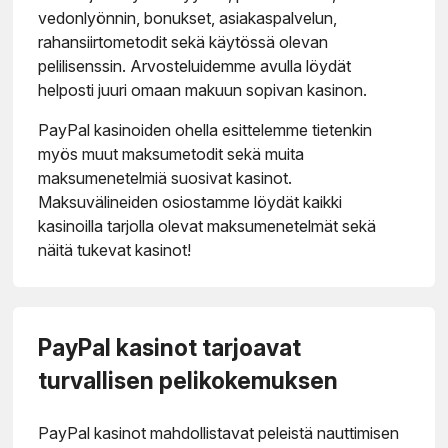
vedonlyönnin, bonukset, asiakaspalvelun,
rahansiirtometodit sekä käytössä olevan
pelilisenssin.
Arvosteluidemme avulla löydät
helposti juuri omaan makuun sopivan kasinon.
PayPal kasinoiden ohella esittelemme tietenkin
myös muut maksumetodit sekä muita
maksumenetelmiä suosivat kasinot.
Maksuvälineiden osiostamme löydät kaikki
kasinoilla tarjolla olevat maksumenetelmät sekä
näitä tukevat kasinot!
PayPal kasinot tarjoavat
turvallisen pelikokemuksen
PayPal kasinot mahdollistavat peleistä nauttimisen