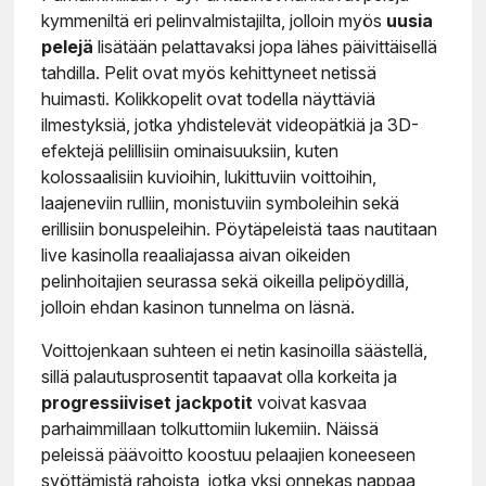
kymmeniltä eri pelinvalmistajilta, jolloin myös
uusia
pelejä
lisätään pelattavaksi jopa lähes päivittäisellä
tahdilla. Pelit ovat myös kehittyneet netissä
huimasti. Kolikkopelit ovat todella näyttäviä
ilmestyksiä, jotka yhdistelevät videopätkiä ja 3D-
efektejä pelillisiin ominaisuuksiin, kuten
kolossaalisiin kuvioihin, lukittuviin voittoihin,
laajeneviin rulliin, monistuviin symboleihin sekä
erillisiin bonuspeleihin. Pöytäpeleistä taas nautitaan
live kasinolla reaaliajassa aivan oikeiden
pelinhoitajien seurassa sekä oikeilla pelipöydillä,
jolloin ehdan kasinon tunnelma on läsnä.
Voittojenkaan suhteen ei netin kasinoilla säästellä,
sillä palautusprosentit tapaavat olla korkeita ja
progressiiviset jackpotit
voivat kasvaa
parhaimmillaan tolkuttomiin lukemiin. Näissä
peleissä päävoitto koostuu pelaajien koneeseen
syöttämistä rahoista, jotka yksi onnekas nappaa