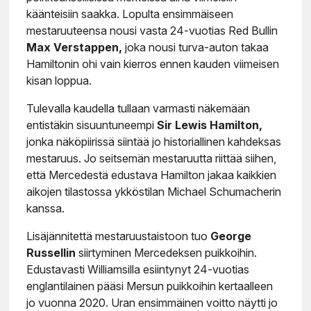
käänteisiin saakka. Lopulta ensimmäiseen
mestaruuteensa nousi vasta 24-vuotias Red Bullin
Max Verstappen,
joka nousi turva-auton takaa
Hamiltonin ohi vain kierros ennen kauden viimeisen
kisan loppua.
Tulevalla kaudella tullaan varmasti näkemään
entistäkin sisuuntuneempi
Sir Lewis Hamilton,
jonka näköpiirissä siintää jo historiallinen kahdeksas
mestaruus. Jo seitsemän mestaruutta riittää siihen,
että Mercedestä edustava Hamilton jakaa kaikkien
aikojen tilastossa ykköstilan Michael Schumacherin
kanssa.
Lisäjännitettä mestaruustaistoon tuo
George
Russellin
siirtyminen Mercedeksen puikkoihin.
Edustavasti Williamsilla esiintynyt 24-vuotias
englantilainen pääsi Mersun puikkoihin kertaalleen
jo vuonna 2020. Uran ensimmäinen voitto näytti jo