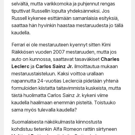
selvältä, mutta varikkomoka ja puhjennut rengas
tiputtivat Russellin lopulta yhdeksänneksi. Jos
Russell kykenee esittämään samanlaisia esityksiä,
saattaa hän hyvinkin haastaa mestaruudesta jo tällä
kaudella.
Ferrari ei ole mestaruuteen kyennyt sitten Kimi
Räikkösen vuoden 2007 mestaruuden, mutta jos
auto on kunnossa, saattavat tasaväkiset
Charles
Leclerc
ja
Carlos Sainz Jr.
ilmoittautua mukaan
mestaruustaisteluun. Kaksi voittoa urallaan
napannutta 24-vuotias Leclerciä pidetään yhtenä
formuloiden kiistatta taitavimmista kuskeista, mutta
tästä huolimatta Carlos Sainz Jr. kykeni viime
kaudella haalimaan enemmän pisteitä. Toistuuko
sama myös tulevalla kaudella?
Suomalaisesta näkökulmasta kiinnostusta
kohdistuu tietenkin Alfa Romeon rattiin siirtyneen