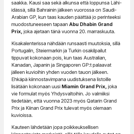
saakka. Kausi saa sekä alkunsa että loppunsa Lähi-
idässä, sillä Bahrainin jälkeen vuorossa on Saudi-
Arabian GP, kun taas kauden päättää jo perinteeksi
muodostuneeseen tapaan
Abu Dhabin Grand
Prix,
joka ajetaan tänä vuonna 20. marraskuuta.
Kisakalenterissa nähdään runsaasti muutoksia, sillä
Portugalin, Steiermarkin ja Turkin osakilpailut
tippuvat kokonaan pois, kun taas Australian,
Kanadan, Japanin ja Singaporen GP:t palaavat
jälleen kuvioihin yhden vuoden tauon jälkeen.
Ehkäpä kiinnostavimpana uudistuksena listoille
lisätään kokonaan uusi
Miamin Grand Prix,
joka
vie formulat myös Yhdysvaltoihin. Jo valmiiksi
tiedetään, että vuonna 2023 myös Qatarin Grand
Prix ja Kiinan Grand Prix tulevat myös olemaan
kuvioissa.
Kauteen lähdetään jopa poikkeuksellisen