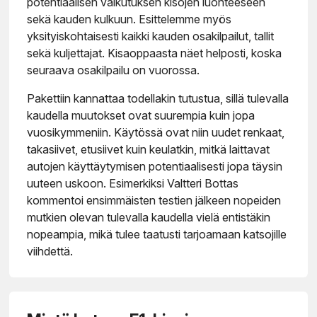
potentiaalisen vaikutuksen kisojen luonteeseen
sekä kauden kulkuun. Esittelemme myös
yksityiskohtaisesti kaikki kauden osakilpailut, tallit
sekä kuljettajat. Kisaoppaasta näet helposti, koska
seuraava osakilpailu on vuorossa.
Pakettiin kannattaa todellakin tutustua, sillä tulevalla
kaudella muutokset ovat suurempia kuin jopa
vuosikymmeniin. Käytössä ovat niin uudet renkaat,
takasiivet, etusiivet kuin keulatkin, mitkä laittavat
autojen käyttäytymisen potentiaalisesti jopa täysin
uuteen uskoon. Esimerkiksi Valtteri Bottas
kommentoi ensimmäisten testien jälkeen nopeiden
mutkien olevan tulevalla kaudella vielä entistäkin
nopeampia, mikä tulee taatusti tarjoamaan katsojille
viihdettä.