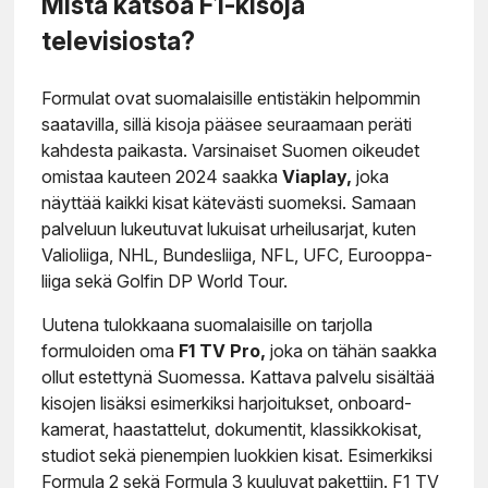
Mistä katsoa F1-kisoja
televisiosta?
Formulat ovat suomalaisille entistäkin helpommin
saatavilla, sillä kisoja pääsee seuraamaan peräti
kahdesta paikasta. Varsinaiset Suomen oikeudet
omistaa kauteen 2024 saakka
Viaplay,
joka
näyttää kaikki kisat kätevästi suomeksi. Samaan
palveluun lukeutuvat lukuisat urheilusarjat, kuten
Valioliiga, NHL, Bundesliiga, NFL, UFC, Eurooppa-
liiga sekä Golfin DP World Tour.
Uutena tulokkaana suomalaisille on tarjolla
formuloiden oma
F1 TV Pro,
joka on tähän saakka
ollut estettynä Suomessa. Kattava palvelu sisältää
kisojen lisäksi esimerkiksi harjoitukset, onboard-
kamerat, haastattelut, dokumentit, klassikkokisat,
studiot sekä pienempien luokkien kisat. Esimerkiksi
Formula 2 sekä Formula 3 kuuluvat pakettiin. F1 TV