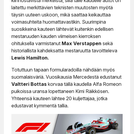
kiinnostavista merkeistä, sillä tälle kaudelle autot on
laitettu merkittävien teknisten muutosten myötä
täysin uuteen uskoon, mikä saattaa keikauttaa
voimasuhteita huomattavastikin. Suurimpina
suosikkeina kauteen lähtevät kuitenkin edellisen
mestaruuden kauden viimeisen kierroksen
ohituksella varmistanut
Max Verstappen
sekä
historiallista kahdeksatta mestaruutta tavoitteleva
Lewis Hamilton.
Totuttuun tapaan formularadoilla nähdään myös
suomalaisväriä. Vuosikausia Mercedestä edustanut
Valtteri Bottas
korvaa tällä kaudella Alfa Romeon
puikoissa uransa lopettaneen Kimi Räikkösen.
Yhteensä kauteen lähtee 20 kuljettajaa, jotka
edustavat kymmentä tallia.