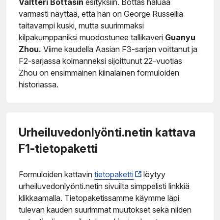
Valtteri Bottasin
esityksiin. Bottas haluaa
varmasti näyttää, että hän on George Russellia
taitavampi kuski, mutta suurimmaksi
kilpakumppaniksi muodostunee tallikaveri
Guanyu
Zhou.
Viime kaudella Aasian F3-sarjan voittanut ja
F2-sarjassa kolmanneksi sijoittunut 22-vuotias
Zhou on ensimmäinen kiinalainen formuloiden
historiassa.
Urheiluvedonlyönti.netin kattava
F1-tietopaketti
Formuloiden kattavin
tietopaketti
löytyy
urheiluvedonlyönti.netin sivuilta simppelisti linkkiä
klikkaamalla. Tietopaketissamme käymme läpi
tulevan kauden suurimmat muutokset sekä niiden