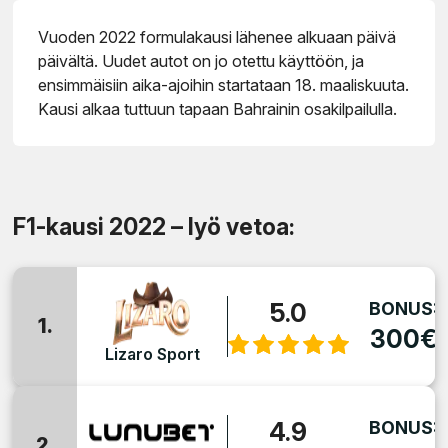
Vuoden 2022 formulakausi lähenee alkuaan päivä
päivältä. Uudet autot on jo otettu käyttöön, ja
ensimmäisiin aika-ajoihin startataan 18. maaliskuuta.
Kausi alkaa tuttuun tapaan Bahrainin osakilpailulla.
F1-kausi 2022 – lyö vetoa:
5.0
BONUS:
1.
300€
Lizaro Sport
4.9
BONUS:
2.