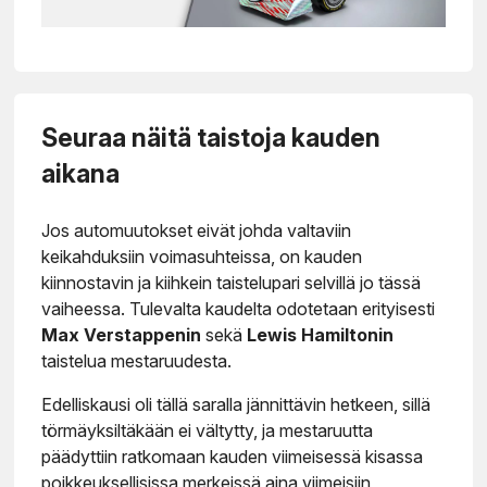
Seuraa näitä taistoja kauden
aikana
Jos automuutokset eivät johda valtaviin
keikahduksiin voimasuhteissa, on kauden
kiinnostavin ja kiihkein taistelupari selvillä jo tässä
vaiheessa. Tulevalta kaudelta odotetaan erityisesti
Max Verstappenin
sekä
Lewis Hamiltonin
taistelua mestaruudesta.
Edelliskausi oli tällä saralla jännittävin hetkeen, sillä
törmäyksiltäkään ei vältytty, ja mestaruutta
päädyttiin ratkomaan kauden viimeisessä kisassa
poikkeuksellisissa merkeissä aina viimeisiin