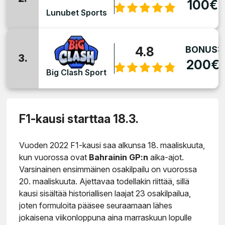
100€
Lunubet Sports
4.8
BONUS:
3.
200€
Big Clash Sport
F1-kausi starttaa 18.3.
Vuoden 2022 F1-kausi saa alkunsa 18. maaliskuuta,
kun vuorossa ovat
Bahrainin GP:n
aika-ajot.
Varsinainen ensimmäinen osakilpailu on vuorossa
20. maaliskuuta. Ajettavaa todellakin riittää, sillä
kausi sisältää historiallisen laajat 23 osakilpailua,
joten formuloita pääsee seuraamaan lähes
jokaisena viikonloppuna aina marraskuun lopulle