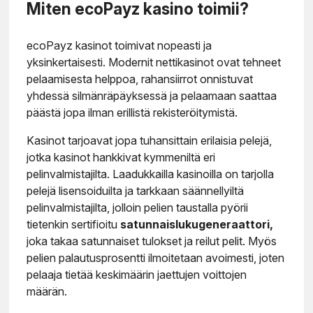
Miten ecoPayz kasino toimii?
ecoPayz kasinot toimivat nopeasti ja
yksinkertaisesti. Modernit nettikasinot ovat tehneet
pelaamisesta helppoa, rahansiirrot onnistuvat
yhdessä silmänräpäyksessä ja pelaamaan saattaa
päästä jopa ilman erillistä rekisteröitymistä.
Kasinot tarjoavat jopa tuhansittain erilaisia pelejä,
jotka kasinot hankkivat kymmeniltä eri
pelinvalmistajilta. Laadukkailla kasinoilla on tarjolla
pelejä lisensoiduilta ja tarkkaan säännellyiltä
pelinvalmistajilta, jolloin pelien taustalla pyörii
tietenkin sertifioitu
satunnaislukugeneraattori,
joka takaa satunnaiset tulokset ja reilut pelit.
Myös
pelien palautusprosentti ilmoitetaan avoimesti, joten
pelaaja tietää keskimäärin jaettujen voittojen
määrän.