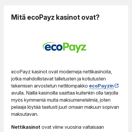
Mitä ecoPayz kasinot ovat?
ecoPayz kasinot ovat moderneja nettikasinoita,
jotka mahdollistavat talletusten ja kotiutusten
tekemisen arvostetun nettilompakko
ecoPayzin
avulla. Näillä kasinoilla saattaa kuitenkin olla tarjolla
myös kymmeniä muita maksumenetelmiä, joten
pelaaja löytää taatusti juuri omaan makuun sopivan
maksutavan.
Nettikasinot
ovat viime vuosina valtaisaan