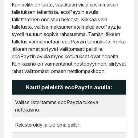
Kun pelitili on luotu, vaaditaan vielä ensimmäisen
talletuksen tekemistä. ecoPayzin avulla
tallettaminen onnistuu helposti. Klikkaa vain
talletusta, valitse maksumenetelmäksi ecoPayz ja
syötä ruutuun sopiva rahasumma. Tämän jälkeen
talletus varmennetaan ecoPayzin tunnuksilla, minkä
jälkeen rahat siirtyvät välittömästi pelitilille.
ecoPayzin avulla myös kotiutukset ovat nopeita.
Kun kasino on varmentanut nostopyynnön, siirtyvät
rahat välittömästi omaan nettilompakkoon.
Nauti peleistä ecoPayzin avulla:
Valitse listoiltamme ecoPayzia tukeva
nettikasino.
Rekisteröidy ja luo oma pelitili.