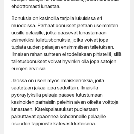
ehdottomasti lunastaa.
Bonuksia on kasinoilla tarjolla lukuisissa eri
muodoissa. Parhaat bonukset jaetaan useimmiten
uusille pelaajille, jotka pääsevät lunastamaan
esimerkiksi talletusbonuksia, jotka voivat jopa
tuplata uuden pelaajan ensimmäisen talletuksen.
Ilmaisen rahan suhteen ei todellakaan pihistellä, sillä
talletusbonukset voivat hyvinkin olla jopa satojen
eurojen arvoisia.
Jaossa on usein myös ilmaiskierroksia, joita
saatetaan jakaa jopa sadoittain. Ilmaisilla
pyöräytyksillä pelaaja pääsee tutustumaan
kasinoiden parhaisiin peleihin aivan oikeita voittoja
lunastaen. Käteispalautukset puolestaan
palauttavat epäonnea kohdanneille pelaajille
osuuden tappioista kätevästi käteisenä.