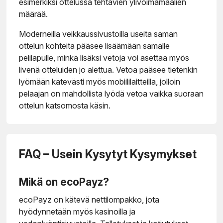
esimerkiksi ottelussa tehtävien ylivoimamaalien
määrää.
Moderneilla veikkaussivustoilla useita saman
ottelun kohteita pääsee lisäämään samalle
pelilapulle, minkä lisäksi vetoja voi asettaa myös
livenä otteluiden jo alettua. Vetoa pääsee tietenkin
lyömään kätevästi myös mobiililaitteilla, jolloin
pelaajan on mahdollista lyödä vetoa vaikka suoraan
ottelun katsomosta käsin.
FAQ – Usein Kysytyt Kysymykset
Mikä on ecoPayz?
ecoPayz on kätevä nettilompakko, jota
hyödynnetään myös kasinoilla ja