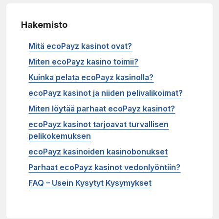
Hakemisto
Mitä ecoPayz kasinot ovat?
Miten ecoPayz kasino toimii?
Kuinka pelata ecoPayz kasinolla?
ecoPayz kasinot ja niiden pelivalikoimat?
Miten löytää parhaat ecoPayz kasinot?
ecoPayz kasinot tarjoavat turvallisen
pelikokemuksen
ecoPayz kasinoiden kasinobonukset
Parhaat ecoPayz kasinot vedonlyöntiin?
FAQ – Usein Kysytyt Kysymykset