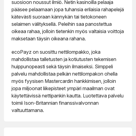
suosioon noussut ilmiö. Netin kasinoilla pelaaja
pääsee pelaamaan jopa tuhansia erilaisia rahapelejä
kätevästi suoraan kännykän tai tietokoneen
selaimen välityksellä. Peleihin saa panostettua
oikeaa rahaa, jolloin tietenkin myös valtaisia voittoja
maksetaan täysin oikeana rahana.
ecoPayz on suosittu nettilompakko, joka
mahdollistaa talletusten ja kotiutusten tekemisen
huippunopeasti sekä täysin ilmaiseksi. Simppeli
palvelu mahdollistaa pelkän nettilompakon ohella
myös fyysisen Mastercardin hankkimisen, jolloin
jopa miljoonat liikepisteet ympäri maailman ovat
käytettävissä nettipankin kautta.
Luotettava palvelu
toimii Ison-Britannian finanssivalvonnan
valtuuttamana.