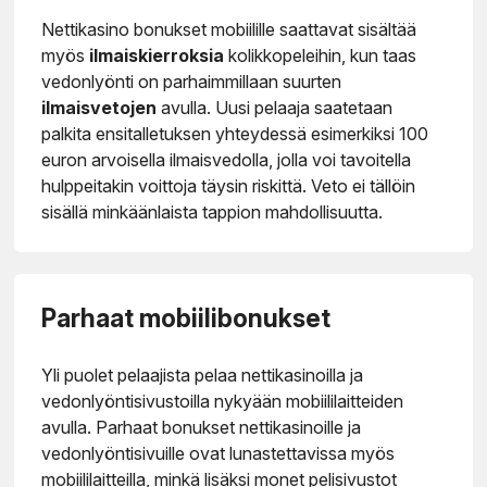
Nettikasino bonukset mobiilille saattavat sisältää
myös
ilmaiskierroksia
kolikkopeleihin, kun taas
vedonlyönti on parhaimmillaan suurten
ilmaisvetojen
avulla. Uusi pelaaja saatetaan
palkita ensitalletuksen yhteydessä esimerkiksi 100
euron arvoisella ilmaisvedolla, jolla voi tavoitella
hulppeitakin voittoja täysin riskittä.
Veto ei tällöin
sisällä minkäänlaista tappion mahdollisuutta.
Parhaat mobiilibonukset
Yli puolet pelaajista pelaa nettikasinoilla ja
vedonlyöntisivustoilla nykyään mobiililaitteiden
avulla. Parhaat bonukset nettikasinoille ja
vedonlyöntisivuille ovat lunastettavissa myös
mobiililaitteilla, minkä lisäksi monet pelisivustot