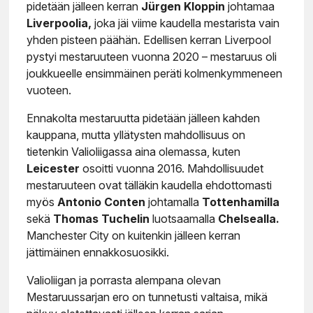
pidetään jälleen kerran
Jürgen Kloppin
johtamaa
Liverpoolia,
joka jäi viime kaudella mestarista vain
yhden pisteen päähän. Edellisen kerran Liverpool
pystyi mestaruuteen vuonna 2020 – mestaruus oli
joukkueelle ensimmäinen peräti kolmenkymmeneen
vuoteen.
Ennakolta mestaruutta pidetään jälleen kahden
kauppana, mutta yllätysten mahdollisuus on
tietenkin Valioliigassa aina olemassa, kuten
Leicester
osoitti vuonna 2016. Mahdollisuudet
mestaruuteen ovat tälläkin kaudella ehdottomasti
myös
Antonio Conten
johtamalla
Tottenhamilla
sekä
Thomas Tuchelin
luotsaamalla
Chelsealla.
Manchester City on kuitenkin jälleen kerran
jättimäinen ennakkosuosikki.
Valioliigan ja porrasta alempana olevan
Mestaruussarjan ero on tunnetusti valtaisa, mikä