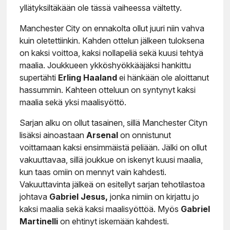
yllätyksiltäkään ole tässä vaiheessa vältetty.
Manchester City on ennakolta ollut juuri niin vahva
kuin oletettiinkin. Kahden ottelun jälkeen tuloksena
on kaksi voittoa, kaksi nollapeliä sekä kuusi tehtyä
maalia. Joukkueen ykköshyökkääjäksi hankittu
supertähti
Erling Haaland
ei hänkään ole aloittanut
hassummin. Kahteen otteluun on syntynyt kaksi
maalia sekä yksi maalisyöttö.
Sarjan alku on ollut tasainen, sillä Manchester Cityn
lisäksi ainoastaan
Arsenal
on onnistunut
voittamaan kaksi ensimmäistä peliään. Jälki on ollut
vakuuttavaa, sillä joukkue on iskenyt kuusi maalia,
kun taas omiin on mennyt vain kahdesti.
Vakuuttavinta jälkeä on esitellyt sarjan tehotilastoa
johtava
Gabriel Jesus,
jonka nimiin on kirjattu jo
kaksi maalia sekä kaksi maalisyöttöä. Myös
Gabriel
Martinelli
on ehtinyt iskemään kahdesti.