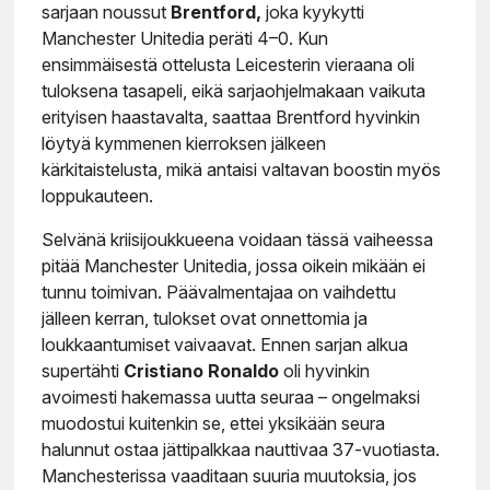
sarjaan noussut
Brentford,
joka kyykytti
Manchester Unitedia peräti 4–0. Kun
ensimmäisestä ottelusta Leicesterin vieraana oli
tuloksena tasapeli, eikä sarjaohjelmakaan vaikuta
erityisen haastavalta, saattaa Brentford hyvinkin
löytyä kymmenen kierroksen jälkeen
kärkitaistelusta, mikä antaisi valtavan boostin myös
loppukauteen.
Selvänä kriisijoukkueena voidaan tässä vaiheessa
pitää Manchester Unitedia, jossa oikein mikään ei
tunnu toimivan. Päävalmentajaa on vaihdettu
jälleen kerran, tulokset ovat onnettomia ja
loukkaantumiset vaivaavat. Ennen sarjan alkua
supertähti
Cristiano Ronaldo
oli hyvinkin
avoimesti hakemassa uutta seuraa – ongelmaksi
muodostui kuitenkin se, ettei yksikään seura
halunnut ostaa jättipalkkaa nauttivaa 37-vuotiasta.
Manchesterissa vaaditaan suuria muutoksia, jos