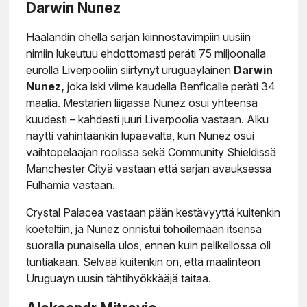
Darwin Nunez
Haalandin ohella sarjan kiinnostavimpiin uusiin
nimiin lukeutuu ehdottomasti peräti 75 miljoonalla
eurolla Liverpooliin siirtynyt uruguaylainen
Darwin
Nunez,
joka iski viime kaudella Benficalle peräti 34
maalia. Mestarien liigassa Nunez osui yhteensä
kuudesti – kahdesti juuri Liverpoolia vastaan. Alku
näytti vähintäänkin lupaavalta, kun Nunez osui
vaihtopelaajan roolissa sekä Community Shieldissä
Manchester Cityä vastaan että sarjan avauksessa
Fulhamia vastaan.
Crystal Palacea vastaan pään kestävyyttä kuitenkin
koeteltiin, ja Nunez onnistui töhöilemään itsensä
suoralla punaisella ulos, ennen kuin pelikellossa oli
tuntiakaan. Selvää kuitenkin on, että maalinteon
Uruguayn uusin tähtihyökkääjä taitaa.