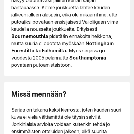
näkyy oletettavasti jälleen kerran sarjan
häntäpäässä. Kolme joukkuetta lähtee kauden
jälkeen jälleen alaspäin, eikä ole mikään ihme, että
putoajiksi povataan ensisijaisesti Valioliigaan viime
kaudella nousseita joukkueita. Erityisesti
Bournemouthia
pidetään ennakolta heikkona,
mutta suuria ei odoteta myöskään
Nottingham
Forestilta
tai
Fulhamilta.
Myös sarjassa jo
vuodesta 2005 pelannutta
Southamptonia
povataan putoamistaistoon.
Missä mennään?
Sarjaa on takana kaksi kierrosta, joten kauden suuri
kuva ei vielä välttämättä ole täysin selvillä.
Jonkinlaisia arvioita voidaan kuitenkin tehdä jo
ensimmäisten otteluiden jälkeen, eikä suurilta