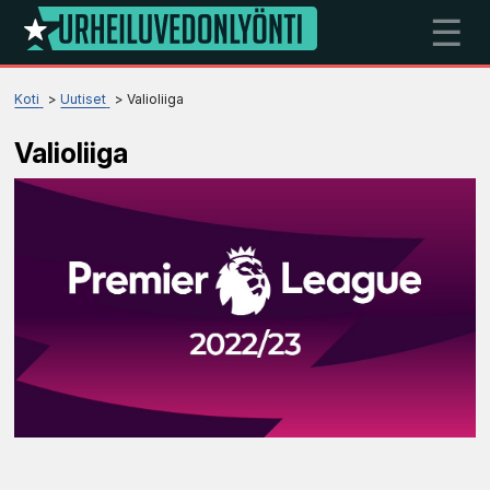
☰
Koti
Uutiset
Valioliiga
Valioliiga