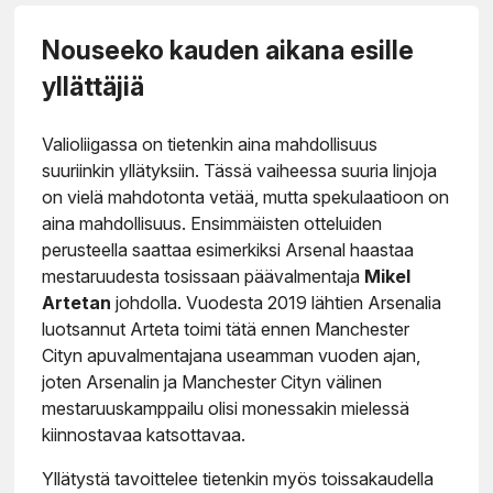
Nouseeko kauden aikana esille
yllättäjiä
Valioliigassa on tietenkin aina mahdollisuus
suuriinkin yllätyksiin. Tässä vaiheessa suuria linjoja
on vielä mahdotonta vetää, mutta spekulaatioon on
aina mahdollisuus. Ensimmäisten otteluiden
perusteella saattaa esimerkiksi Arsenal haastaa
mestaruudesta tosissaan päävalmentaja
Mikel
Artetan
johdolla. Vuodesta 2019 lähtien Arsenalia
luotsannut Arteta toimi tätä ennen Manchester
Cityn apuvalmentajana useamman vuoden ajan,
joten Arsenalin ja Manchester Cityn välinen
mestaruuskamppailu olisi monessakin mielessä
kiinnostavaa katsottavaa.
Yllätystä tavoittelee tietenkin myös toissakaudella