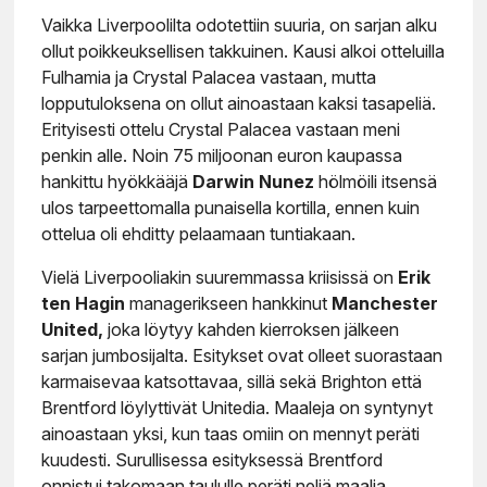
Vaikka Liverpoolilta odotettiin suuria, on sarjan alku
ollut poikkeuksellisen takkuinen. Kausi alkoi otteluilla
Fulhamia ja Crystal Palacea vastaan, mutta
lopputuloksena on ollut ainoastaan kaksi tasapeliä.
Erityisesti ottelu Crystal Palacea vastaan meni
penkin alle. Noin 75 miljoonan euron kaupassa
hankittu hyökkääjä
Darwin Nunez
hölmöili itsensä
ulos tarpeettomalla punaisella kortilla, ennen kuin
ottelua oli ehditty pelaamaan tuntiakaan.
Vielä Liverpooliakin suuremmassa kriisissä on
Erik
ten Hagin
managerikseen hankkinut
Manchester
United,
joka löytyy kahden kierroksen jälkeen
sarjan jumbosijalta. Esitykset ovat olleet suorastaan
karmaisevaa katsottavaa, sillä sekä Brighton että
Brentford löylyttivät Unitedia. Maaleja on syntynyt
ainoastaan yksi, kun taas omiin on mennyt peräti
kuudesti. Surullisessa esityksessä Brentford
onnistui takomaan taululle peräti neljä maalia.