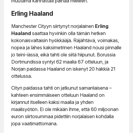
muutama kannattaa painaa mieleen.
Erling Haaland
Manchester Cityyn siirtynyt norjalainen
Erling
Haaland
saattaa hyvinkin olla tämän hetken
kokonaisvaltaisin hyökkääjä. Räjähtävä, voimakas,
nopea ja lähes kaksimetrinen Haaland nousi pinnalle
jo teini-iässä, eikä tahti ole siitä hiipunut. Borussia
Dortmundissa syntyi 62 maalia 67 otteluun, ja
Norjan paidassa Haaland on iskenyt 20 häkkiä 21
ottelussa.
Cityn paidassa tahti on jatkunut samanlaisena –
kahteen ensimmäiseen otteluun Haaland on
kirjannut itselleen kaksi maalia ja yhden
maalisyötön. Ei ole mikään ihme, että 60 miljoonan
euron siirtosummaa pidettiin norjalaisen kohdalla
jopa vaatimattomana.