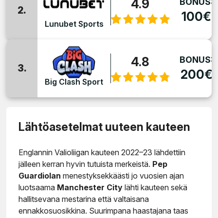
4.9
BONUS:
2.
100€
Lunubet Sports
4.8
BONUS:
3.
200€
Big Clash Sport
Lähtöasetelmat uuteen kauteen
Englannin Valioliigan kauteen 2022–23 lähdettiin
jälleen kerran hyvin tutuista merkeistä.
Pep
Guardiolan
menestyksekkäästi jo vuosien ajan
luotsaama
Manchester City
lähti kauteen sekä
hallitsevana mestarina että valtaisana
ennakkosuosikkina. Suurimpana haastajana taas