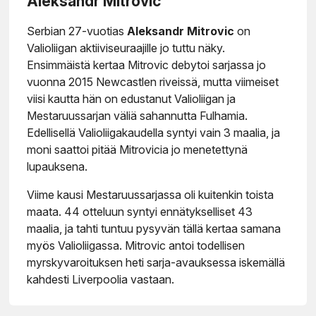
Aleksandr Mitrovic
Serbian 27-vuotias
Aleksandr Mitrovic
on
Valioliigan aktiiviseuraajille jo tuttu näky.
Ensimmäistä kertaa Mitrovic debytoi sarjassa jo
vuonna 2015 Newcastlen riveissä, mutta viimeiset
viisi kautta hän on edustanut Valioliigan ja
Mestaruussarjan väliä sahannutta Fulhamia.
Edellisellä Valioliigakaudella syntyi vain 3 maalia, ja
moni saattoi pitää Mitrovicia jo menetettynä
lupauksena.
Viime kausi Mestaruussarjassa oli kuitenkin toista
maata. 44 otteluun syntyi ennätykselliset 43
maalia, ja tahti tuntuu pysyvän tällä kertaa samana
myös Valioliigassa. Mitrovic antoi todellisen
myrskyvaroituksen heti sarja-avauksessa iskemällä
kahdesti Liverpoolia vastaan.