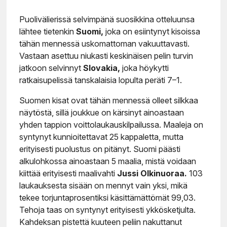
Puolivälierissä selvimpänä suosikkina otteluunsa
lähtee tietenkin
Suomi,
joka on esiintynyt kisoissa
tähän mennessä uskomattoman vakuuttavasti.
Vastaan asettuu niukasti keskinäisen pelin turvin
jatkoon selvinnyt
Slovakia,
joka höykytti
ratkaisupelissä tanskalaisia lopulta peräti 7–1.
Suomen kisat ovat tähän mennessä olleet silkkaa
näytöstä, sillä joukkue on kärsinyt ainoastaan
yhden tappion voittolaukauskilpailussa. Maaleja on
syntynyt kunnioitettavat 25 kappaletta, mutta
erityisesti puolustus on pitänyt. Suomi päästi
alkulohkossa ainoastaan 5 maalia, mistä voidaan
kiittää erityisesti maalivahti
Jussi Olkinuoraa.
103
laukauksesta sisään on mennyt vain yksi, mikä
tekee torjuntaprosentiksi käsittämättömät 99,03.
Tehoja taas on syntynyt erityisesti ykkösketjulta.
Kahdeksan pistettä kuuteen peliin nakuttanut