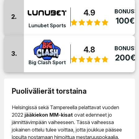
4.9
BONUS:
2.
100€
Lunubet Sports
4.8
BONUS:
3.
200€
Big Clash Sport
Puolivälierät torstaina
Helsingissä sekä Tampereella pelattavat vuoden
2022
jääkiekon MM-kisat
ovat edenneet jo
jännittävimpään vaiheeseen. Tässä vaiheessa
jokainen ottelu tulee voittaa, jotta joukkue pääsee
lopulta nostamaan himoittua mestaruuspokaalia.