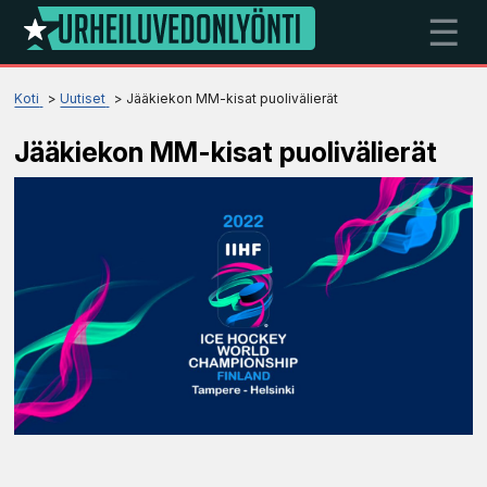
☰
Koti
Uutiset
Jääkiekon MM-kisat puolivälierät
Jääkiekon MM-kisat puolivälierät