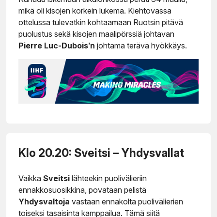
mikä oli kisojen korkein lukema. Kiehtovassa
ottelussa tulevatkin kohtaamaan Ruotsin pitävä
puolustus sekä kisojen maalipörssiä johtavan
Pierre Luc-Dubois’n
johtama terävä hyökkäys.
Klo 20.20: Sveitsi – Yhdysvallat
Vaikka
Sveitsi
lähteekin puolivälieriin
ennakkosuosikkina, povataan pelistä
Yhdysvaltoja
vastaan ennakolta puolivälierien
toiseksi tasaisinta kamppailua. Tämä siitä