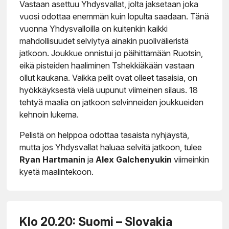
Vastaan asettuu Yhdysvallat, jolta jaksetaan joka
vuosi odottaa enemmän kuin lopulta saadaan. Tänä
vuonna Yhdysvalloilla on kuitenkin kaikki
mahdollisuudet selviytyä ainakin puolivälieristä
jatkoon. Joukkue onnistui jo päihittämään Ruotsin,
eikä pisteiden haaliminen Tshekkiäkään vastaan
ollut kaukana. Vaikka pelit ovat olleet tasaisia, on
hyökkäyksestä vielä uupunut viimeinen silaus. 18
tehtyä maalia on jatkoon selvinneiden joukkueiden
kehnoin lukema.
Pelistä on helppoa odottaa tasaista nyhjäystä,
mutta jos Yhdysvallat haluaa selvitä jatkoon, tulee
Ryan Hartmanin
ja
Alex Galchenyukin
viimeinkin
kyetä maalintekoon.
Klo 20.20: Suomi – Slovakia