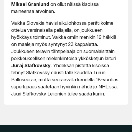
Mikael Granlund
on ollut näissä kisoissa
maineensa arvoinen.
Vaikka Slovakia hävisi alkulohkossa peräti kolme
ottelua varsinaisella peliajalla, on joukkueen
hyökkäys toiminut. Vaikka omiin menikin 19 häkkiä,
on maaleja myös syntynyt 23 kappaletta.
Joukkueen terävin tähtipelaaja on suomalaisittain
poikkeuksellisen mielenkiintoisa ykkösketjun laituri
Juraj Slafkovsky.
Yhdeksän pistettä kisoissa
tehnyt Slafkovsky edusti tällä kaudella Turun
Palloseuraa, mutta seuraavalla kaudella 18-vuotias
superlupaus saatetaan hyvinkin nähdä jo NHL:ssä.
Juuri Slafkovsky Leijonien tulee saada kuriin.