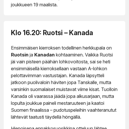
joukkueen 19 maalista.
Klo 16.20: Ruotsi – Kanada
Ensimmäisen kierroksen todellinen herkkupala on
Ruotsin
ja
Kanadan
kohtaaminen. Vaikka Ruotsi
jäi vain pisteen päähän lohkovoitosta, sai se heti
ensimmäisellä kierroksellaan vastaan A-lohkon
pelottavimman vastustajan. Kanada läpsytteli
jatkoon puolivaloin häviten jopa Tanskalle, mutta
varsinkin suomalaiset muistavat viime kisat. Tuolloin
Kanada oli vaarassa jäädä jopa alkusarjaan, mutta
lopulta joukkue paineli mestaruuteen ja kaatoi
Suomen finaalissa – pudotuspeleihin vaahteranutut
lähtevät taatusti täydellä höngällä.
Hienoisena ennakkosuosikkina otteluun lähtee