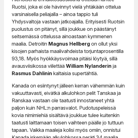
Ruotsi, joka ei ole hävinnyt vielä yhtäkään ottelua
varsinaisella peliajalla – ainoa tappio tuli
Yhdysvaltoja vastaan jatkoajalla. Erityisesti Ruotsin
puolustus on pitänyt, sillä joukkue on päästänyt
seitsemässä ottelussa ainoastaan kymmenen
maalia. Detroitin
Magnus Hellberg
on ollut yksi
kisojen parhaista maalivahdeista torjuntaprosentilla
93,18. Myös hyökkäysvoimaa pitäisi löytyä, sillä
avausviisikossa viilettää
William Nylanderin
ja
Rasmus Dahlinin
kaltaisia supertähtiä.
Kanada on esiintynyt jälleen kerran vähemmän kuin
vakuuttavasti, eivätkä alkulohkon pelit Tanskaa ja
Ranskaa vastaan ole taatusti innostaneet yhtä
paljon kuin NHL:n parrasvalot. Pudotuspeleissä
kovia nimimiehiä sisältävä joukkue tulee kuitenkin
taatusti laittamaan toisen vaihteen päälle jo tuttuun
tapaan. Vaikka maaleja kolisi myös omiin, onnistui
Kanada iskemään alkulohkossa peräti 34 maalia,