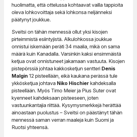
huolimatta, että ottelussa kohtaavat vailla tappioita
oleva lohkovoittaja sekä lohkonsa neljänneksi
päätynyt joukkue.
Sveitsi on tähän mennessä ollut yksi kisojen
pirteimmistä esiintyjistä. Alkulohkossa joukkue
onnistui iskemään peräti 34 maalia, mikä on sama
määrä kuin Kanadalla. Varsinkin kaksi ensimmäistä
ketjua ovat onnistuneet jakamaan vastuuta. Kisojen
pistepörssiä johtaa kakkosketjun sentteri
Denis
Malgin
12 pisteellään, eikä kaukana perässä tule
ykkösketjua johtava
Niko Hischier
kahdeksalla
pisteellään. Myös Timo Meier ja Pius Suter ovat
kyenneet kahdeksaan pisteeseen, joten
vastuunkantajia riittää. Kysymysmerkkejä herättää
ainoastaan puolustus – Sveitsi on päästänyt tähän
mennessä saman verran maaleja kuin Suomi ja
Ruotsi yhteensä.