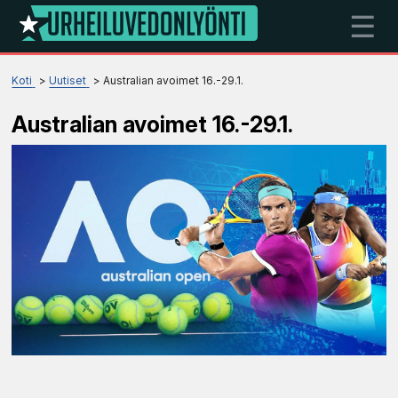
☰
Koti
Uutiset
Australian avoimet 16.-29.1.
Australian avoimet 16.-29.1.