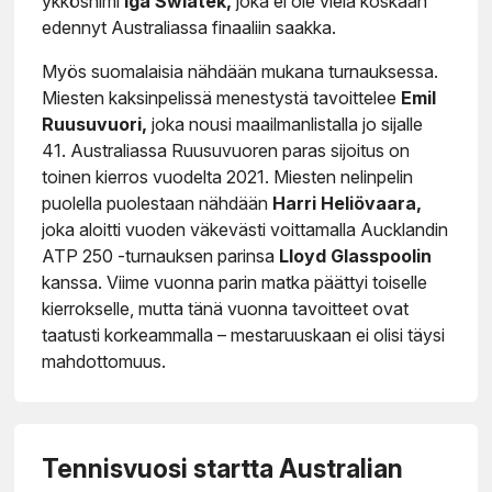
ykkösnimi
Iga Swiatek,
joka ei ole vielä koskaan
edennyt Australiassa finaaliin saakka.
Myös suomalaisia nähdään mukana turnauksessa.
Miesten kaksinpelissä menestystä tavoittelee
Emil
Ruusuvuori,
joka nousi maailmanlistalla jo sijalle
41. Australiassa Ruusuvuoren paras sijoitus on
toinen kierros vuodelta 2021. Miesten nelinpelin
puolella puolestaan nähdään
Harri Heliövaara,
joka aloitti vuoden väkevästi voittamalla Aucklandin
ATP 250 -turnauksen parinsa
Lloyd Glasspoolin
kanssa. Viime vuonna parin matka päättyi toiselle
kierrokselle, mutta tänä vuonna tavoitteet ovat
taatusti korkeammalla – mestaruuskaan ei olisi täysi
mahdottomuus.
Tennisvuosi startta Australian