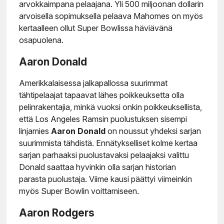
arvokkaimpana pelaajana. Yli 500 miljoonan dollarin
arvoisella sopimuksella pelaava Mahomes on myös
kertaalleen ollut Super Bowlissa häviävänä
osapuolena.
Aaron Donald
Amerikkalaisessa jalkapallossa suurimmat
tähtipelaajat tapaavat lähes poikkeuksetta olla
pelinrakentajia, minkä vuoksi onkin poikkeuksellista,
että Los Angeles Ramsin puolustuksen sisempi
linjamies
Aaron Donald
on noussut yhdeksi sarjan
suurimmista tähdistä. Ennätykselliset kolme kertaa
sarjan parhaaksi puolustavaksi pelaajaksi valittu
Donald saattaa hyvinkin olla sarjan historian
parasta puolustaja. Viime kausi päättyi viimeinkin
myös Super Bowlin voittamiseen.
Aaron Rodgers