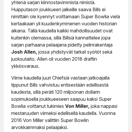
yhtenä sarjan kiinnostavimmista nimistä.
Huipputason joukkueen jalkeille saava Bills ei
nimittäin ole kyennyt voittamaan Super Bowlia vielä
kertaakaan yli kuudenkymmenen vuoden historian
aikana. Tällä kaudella kaikki mahdollisuudet ovat
kuitenkin olemassa, sillä Billsiä kannattelee jopa
sarjan parhaana pelaajana pidetty pelinrakentaja
Josh Allen,
jossa yhdistyvät tarkat syötöt sekä
juoksutaito. Allen oli vuoden 2018 draftin
ykkösvaraus.
Viime kaudella juuri Chiefsiä vastaan jatkoajalla
tippunut Bills vahvistuu entisestään edellisestä
kaudesta, sillä peräti 120 miljoonan dollarin
sopimuksella joukkueeseen saapuu kaksi Super
Bowlia voittanut tukimies
Von Miller,
joka nappasi
mestaruuden viimeksi edellisellä kaudella. Vuonna
2016 Von Miller valittiin Super Bowlin
arvokkaimmaksi pelaajaksi.