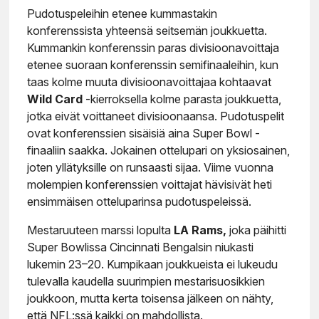
Pudotuspeleihin etenee kummastakin
konferenssista yhteensä seitsemän joukkuetta.
Kummankin konferenssin paras divisioonavoittaja
etenee suoraan konferenssin semifinaaleihin, kun
taas kolme muuta divisioonavoittajaa kohtaavat
Wild Card
-kierroksella kolme parasta joukkuetta,
jotka eivät voittaneet divisioonaansa. Pudotuspelit
ovat konferenssien sisäisiä aina Super Bowl -
finaaliin saakka. Jokainen ottelupari on yksiosainen,
joten yllätyksille on runsaasti sijaa. Viime vuonna
molempien konferenssien voittajat hävisivät heti
ensimmäisen otteluparinsa pudotuspeleissä.
Mestaruuteen marssi lopulta
LA Rams,
joka päihitti
Super Bowlissa Cincinnati Bengalsin niukasti
lukemin 23–20. Kumpikaan joukkueista ei lukeudu
tulevalla kaudella suurimpien mestarisuosikkien
joukkoon, mutta kerta toisensa jälkeen on nähty,
että NFL:ssä kaikki on mahdollista.