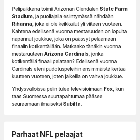
Pelipaikkana toimii Arizonan Glendalen
State Farm
Stadium,
ja puoliajalla esiintymässä nähdään
Rihanna,
joka ei ole keikkailut yli viiteen vuoteen.
Kahtena edellisenä vuonna mestaruuden on lopulta
napannut joukkue, joka on päässyt pelaamaan
finaalin kotikentällään. Matkaako tänäkin vuonna
mestaruuteen
Arizona Cardinals,
jonka
kotikentällä finaali pelataan? Edellisenä vuonna
Cardinals eteni pudotuspeleihin ensimmäistä kertaa
kuuteen vuoteen, joten jalkeilla on vahva joukkue.
Yhdysvalloissa pelin tulee televisioimaan
Fox,
kun
taas Suomessa suurtapahtumaa pääsee
seuraamaan ilmaiseksi
Subilta.
Parhaat NFL pelaajat