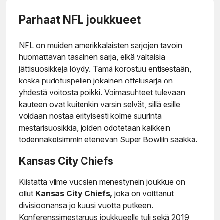
Parhaat NFL joukkueet
NFL on muiden amerikkalaisten sarjojen tavoin
huomattavan tasainen sarja, eikä valtaisia
jättisuosikkeja löydy. Tämä korostuu entisestään,
koska pudotuspelien jokainen ottelusarja on
yhdestä voitosta poikki. Voimasuhteet tulevaan
kauteen ovat kuitenkin varsin selvät, sillä esille
voidaan nostaa erityisesti kolme suurinta
mestarisuosikkia, joiden odotetaan kaikkein
todennäköisimmin etenevän Super Bowliin saakka.
Kansas City Chiefs
Kiistatta viime vuosien menestynein joukkue on
ollut
Kansas City Chiefs,
joka on voittanut
divisioonansa jo kuusi vuotta putkeen.
Konferenssimestaruus joukkueelle tuli sekä 2019