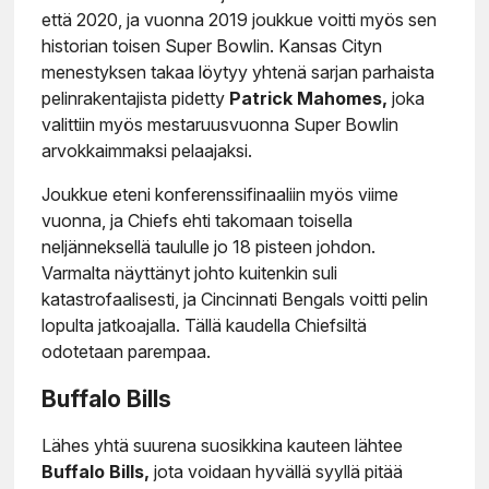
että 2020, ja vuonna 2019 joukkue voitti myös sen
historian toisen Super Bowlin. Kansas Cityn
menestyksen takaa löytyy yhtenä sarjan parhaista
pelinrakentajista pidetty
Patrick Mahomes,
joka
valittiin myös mestaruusvuonna Super Bowlin
arvokkaimmaksi pelaajaksi.
Joukkue eteni konferenssifinaaliin myös viime
vuonna, ja Chiefs ehti takomaan toisella
neljänneksellä taululle jo 18 pisteen johdon.
Varmalta näyttänyt johto kuitenkin suli
katastrofaalisesti, ja Cincinnati Bengals voitti pelin
lopulta jatkoajalla. Tällä kaudella Chiefsiltä
odotetaan parempaa.
Buffalo Bills
Lähes yhtä suurena suosikkina kauteen lähtee
Buffalo Bills,
jota voidaan hyvällä syyllä pitää