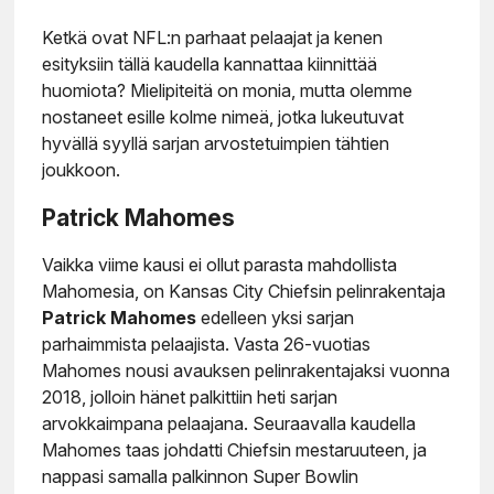
Ketkä ovat NFL:n parhaat pelaajat ja kenen
esityksiin tällä kaudella kannattaa kiinnittää
huomiota? Mielipiteitä on monia, mutta olemme
nostaneet esille kolme nimeä, jotka lukeutuvat
hyvällä syyllä sarjan arvostetuimpien tähtien
joukkoon.
Patrick Mahomes
Vaikka viime kausi ei ollut parasta mahdollista
Mahomesia, on Kansas City Chiefsin pelinrakentaja
Patrick Mahomes
edelleen yksi sarjan
parhaimmista pelaajista. Vasta 26-vuotias
Mahomes nousi avauksen pelinrakentajaksi vuonna
2018, jolloin hänet palkittiin heti sarjan
arvokkaimpana pelaajana. Seuraavalla kaudella
Mahomes taas johdatti Chiefsin mestaruuteen, ja
nappasi samalla palkinnon Super Bowlin