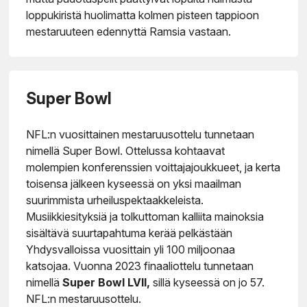
loppukiristä huolimatta kolmen pisteen tappioon
mestaruuteen edennyttä Ramsia vastaan.
Super Bowl
NFL:n vuosittainen mestaruusottelu tunnetaan
nimellä Super Bowl. Ottelussa kohtaavat
molempien konferenssien voittajajoukkueet, ja kerta
toisensa jälkeen kyseessä on yksi maailman
suurimmista urheiluspektaakkeleista.
Musiikkiesityksiä ja tolkuttoman kalliita mainoksia
sisältävä suurtapahtuma kerää pelkästään
Yhdysvalloissa vuosittain yli 100 miljoonaa
katsojaa. Vuonna 2023 finaaliottelu tunnetaan
nimellä
Super Bowl LVII,
sillä kyseessä on jo 57.
NFL:n mestaruusottelu.