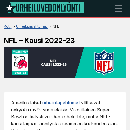
☰
Koti
Urheilutapahtumat
NFL
NFL – Kausi 2022-23
Amerikkalaiset
urheilutapahtumat
villitsevät
nykyään myös suomalaisia. Vuosittainen Super
Bowl on tietysti vuoden kohokohta, mutta NFL-
kausi tarjoaa jännitystä useamman kuukauden ajan.