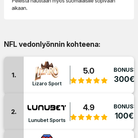
Peleistä nautitaan myös suomalaisille sopivaan
aikaan.
NFL vedonlyönnin kohteena:
5.0
BONUS:
1.
300€
Lizaro Sport
4.9
BONUS:
2.
100€
Lunubet Sports