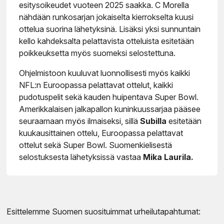
esitysoikeudet vuoteen 2025 saakka. C Morella
nähdään runkosarjan jokaiselta kierrokselta kuusi
ottelua suorina lähetyksinä. Lisäksi yksi sunnuntain
kello kahdeksalta pelattavista otteluista esitetään
poikkeuksetta myös suomeksi selostettuna.
Ohjelmistoon kuuluvat luonnollisesti myös kaikki
NFL:n Euroopassa pelattavat ottelut, kaikki
pudotuspelit sekä kauden huipentava Super Bowl.
Amerikkalaisen jalkapallon kuninkuussarjaa pääsee
seuraamaan myös ilmaiseksi, sillä
Subilla
esitetään
kuukausittainen ottelu, Euroopassa pelattavat
ottelut sekä Super Bowl. Suomenkielisestä
selostuksesta lähetyksissä vastaa
Mika Laurila.
Esittelemme Suomen suosituimmat urheilutapahtumat: