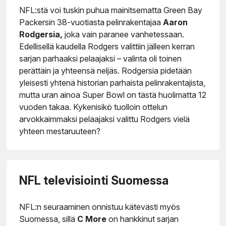
NFL:stä voi tuskin puhua mainitsematta Green Bay
Packersin 38-vuotiasta pelinrakentajaa
Aaron
Rodgersia,
joka vain paranee vanhetessaan.
Edellisellä kaudella Rodgers valittiin jälleen kerran
sarjan parhaaksi pelaajaksi – valinta oli toinen
perättäin ja yhteensä neljäs. Rodgersia pidetään
yleisesti yhtenä historian parhaista pelinrakentajista,
mutta uran ainoa Super Bowl on tästä huolimatta 12
vuoden takaa. Kykenisikö tuolloin ottelun
arvokkaimmaksi pelaajaksi valittu Rodgers vielä
yhteen mestaruuteen?
NFL televisiointi Suomessa
NFL:n seuraaminen onnistuu kätevästi myös
Suomessa, sillä
C More
on hankkinut sarjan