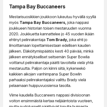
Tampa Bay Buccaneers
Mestarisuosikkien joukkoon lukeutuu hyvällä syyllä
myös
Tampa Bay Buccaneers,
joka nappasi
joukkueen historian toisen mestaruuden vuonna
2020. Joukkuetta kannattelee jo 45 vuoden ikään
ehtinyt pelinrakentaja
Tom Brady,
joka ehti jo
ilmoittamaan lopettamisestaan edellisen kauden
jälkeen. Eläköitymispäätös kesti 40 päivää, minkä
jälkeen ennätykselliset seitsemän Super Bowlia
voittanut pelinrakentaja päätti tavoitella vielä yhtä
mestaruutta. Paljon on kiinni siitä, kykeneekö
kaikkien aikojen vanhimpana Super Bowlin
parhaaksi pelinrakentajaksi valittu Brady vielä
pelaamaan huippuvuosiensa tasolla.
Viime kaudella Buccaneers nappasi divisioonan
voiton ensimmäistä kertaa neljääntoista vuoteen,
mutta pudotuspelit päättyivät lopulta huimasta