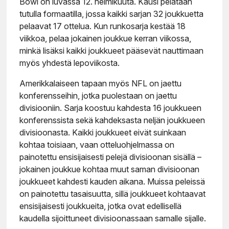
Bowl on luvassa 12. helmikuuta. Kausi pelataan
tutulla formaatilla, jossa kaikki sarjan 32 joukkuetta
pelaavat 17 ottelua. Kun runkosarja kestää 18
viikkoa, pelaa jokainen joukkue kerran viikossa,
minkä lisäksi kaikki joukkueet pääsevät nauttimaan
myös yhdestä lepoviikosta.
Amerikkalaiseen tapaan myös NFL on jaettu
konferensseihin, jotka puolestaan on jaettu
divisiooniin. Sarja koostuu kahdesta 16 joukkueen
konferenssista sekä kahdeksasta neljän joukkueen
divisioonasta. Kaikki joukkueet eivät suinkaan
kohtaa toisiaan, vaan otteluohjelmassa on
painotettu ensisijaisesti pelejä divisioonan sisällä –
jokainen joukkue kohtaa muut saman divisioonan
joukkueet kahdesti kauden aikana. Muissa peleissä
on painotettu tasaisuutta, sillä joukkueet kohtaavat
ensisijaisesti joukkueita, jotka ovat edellisellä
kaudella sijoittuneet divisioonassaan samalle sijalle.