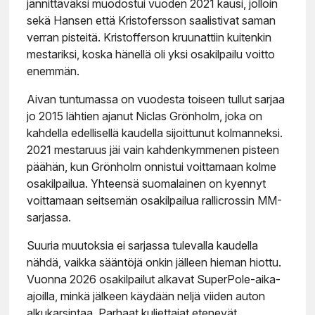
jännittäväksi muodostui vuoden 2021 kausi, jolloin
sekä Hansen että Kristofersson saalistivat saman
verran pisteitä. Kristofferson kruunattiin kuitenkin
mestariksi, koska hänellä oli yksi osakilpailu voitto
enemmän.
Aivan tuntumassa on vuodesta toiseen tullut sarjaa
jo 2015 lähtien ajanut Niclas Grönholm, joka on
kahdella edellisellä kaudella sijoittunut kolmanneksi.
2021 mestaruus jäi vain kahdenkymmenen pisteen
päähän, kun Grönholm onnistui voittamaan kolme
osakilpailua. Yhteensä suomalainen on kyennyt
voittamaan seitsemän osakilpailua rallicrossin MM-
sarjassa.
Suuria muutoksia ei sarjassa tulevalla kaudella
nähdä, vaikka sääntöjä onkin jälleen hieman hiottu.
Vuonna 2026 osakilpailut alkavat SuperPole-aika-
ajoilla, minkä jälkeen käydään neljä viiden auton
alkukarsintaa. Parhaat kuljettajat etenevät