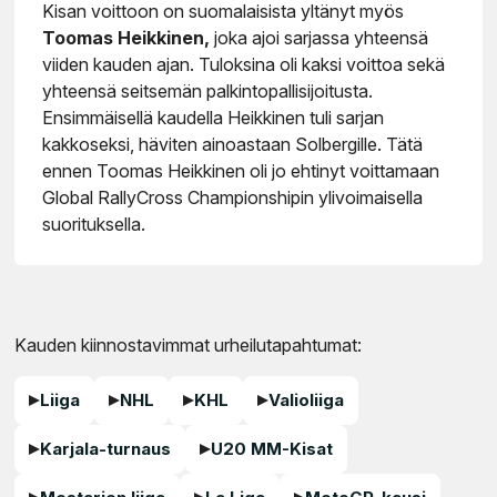
Kisan voittoon on suomalaisista yltänyt myös
Toomas Heikkinen,
joka ajoi sarjassa yhteensä
viiden kauden ajan. Tuloksina oli kaksi voittoa sekä
yhteensä seitsemän palkintopallisijoitusta.
Ensimmäisellä kaudella Heikkinen tuli sarjan
kakkoseksi, häviten ainoastaan Solbergille. Tätä
ennen Toomas Heikkinen oli jo ehtinyt voittamaan
Global RallyCross Championshipin ylivoimaisella
suorituksella.
Kauden kiinnostavimmat urheilutapahtumat:
Liiga
NHL
KHL
Valioliiga
Karjala-turnaus
U20 MM-Kisat