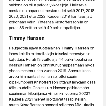
saldona on ollut pelkkiä ykkössijoja. Hallitseva
mestari on napannut mestaruudet sekä 2017, 2018,
2020, 2021 että 2022. Kauden 2019 hän taas jätti
kokonaan väliin. Yhteensä Kristofferssonilla on
peräti 35 voittoa sekä 49 palkintopallisijaa.
Timmy Hansen
Peugeotilla ajava ruotsalainen
Timmy Hansen
on
lähes kaikilla mittareilla lajin toiseksi menestynein
kuljettaja. Peräti 13 voittoa ja 44 palkintopallisijaa
haalinut Hansen on onnistunut nappaamaan myös
yhden mestaruuden vuonna 2019. Saavutuksen
arvoa himmentää hieman se, ettei suurin
kilpakumppani Kristoffersson ottanut lainkaan osaa
tälle kaudelle. Onnistuuko Hansen päihittämään
suurimman kilpailijansa viimeinkin vuonna 2023?
Kaudella 2021 miehet sijoittuivat tasapisteisiin,
mutta Kristoffersson nappasi rallicross MM -tittelin,