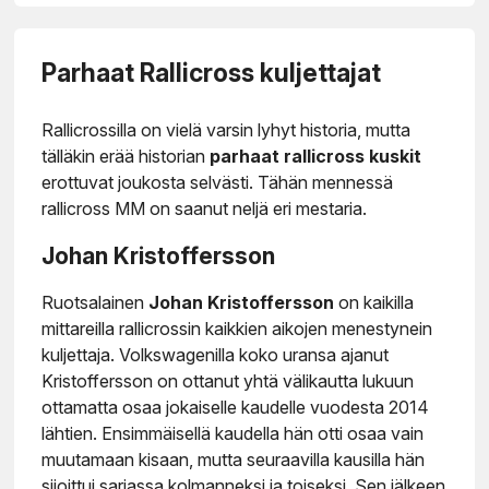
Parhaat Rallicross kuljettajat
Rallicrossilla on vielä varsin lyhyt historia, mutta
tälläkin erää historian
parhaat rallicross kuskit
erottuvat joukosta selvästi. Tähän mennessä
rallicross MM on saanut neljä eri mestaria.
Johan Kristoffersson
Ruotsalainen
Johan Kristoffersson
on kaikilla
mittareilla rallicrossin kaikkien aikojen menestynein
kuljettaja. Volkswagenilla koko uransa ajanut
Kristoffersson on ottanut yhtä välikautta lukuun
ottamatta osaa jokaiselle kaudelle vuodesta 2014
lähtien. Ensimmäisellä kaudella hän otti osaa vain
muutamaan kisaan, mutta seuraavilla kausilla hän
sijoittui sarjassa kolmanneksi ja toiseksi. Sen jälkeen