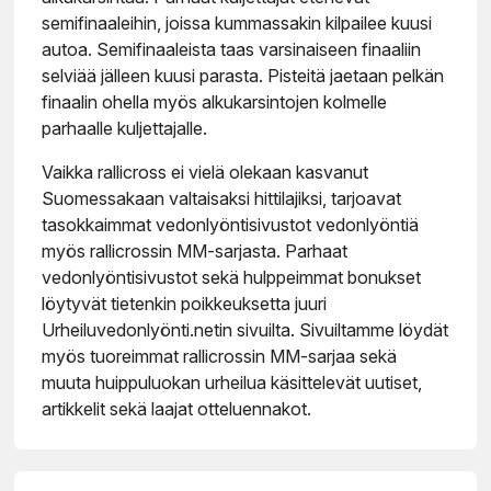
semifinaaleihin, joissa kummassakin kilpailee kuusi
autoa. Semifinaaleista taas varsinaiseen finaaliin
selviää jälleen kuusi parasta. Pisteitä jaetaan pelkän
finaalin ohella myös alkukarsintojen kolmelle
parhaalle kuljettajalle.
Vaikka rallicross ei vielä olekaan kasvanut
Suomessakaan valtaisaksi hittilajiksi, tarjoavat
tasokkaimmat vedonlyöntisivustot vedonlyöntiä
myös rallicrossin MM-sarjasta. Parhaat
vedonlyöntisivustot sekä hulppeimmat bonukset
löytyvät tietenkin poikkeuksetta juuri
Urheiluvedonlyönti.netin sivuilta. Sivuiltamme löydät
myös tuoreimmat rallicrossin MM-sarjaa sekä
muuta huippuluokan urheilua käsittelevät uutiset,
artikkelit sekä laajat otteluennakot.