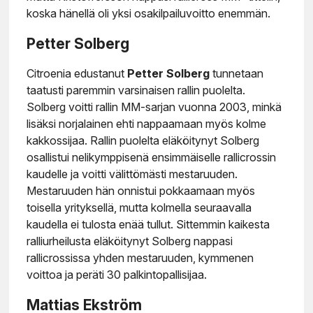
koska hänellä oli yksi osakilpailuvoitto enemmän.
Petter Solberg
Citroenia edustanut
Petter Solberg
tunnetaan
taatusti paremmin varsinaisen rallin puolelta.
Solberg voitti rallin MM-sarjan vuonna 2003, minkä
lisäksi norjalainen ehti nappaamaan myös kolme
kakkossijaa. Rallin puolelta eläköitynyt Solberg
osallistui nelikymppisenä ensimmäiselle rallicrossin
kaudelle ja voitti välittömästi mestaruuden.
Mestaruuden hän onnistui pokkaamaan myös
toisella yrityksellä, mutta kolmella seuraavalla
kaudella ei tulosta enää tullut. Sittemmin kaikesta
ralliurheilusta eläköitynyt Solberg nappasi
rallicrossissa yhden mestaruuden, kymmenen
voittoa ja peräti 30 palkintopallisijaa.
Mattias Ekström