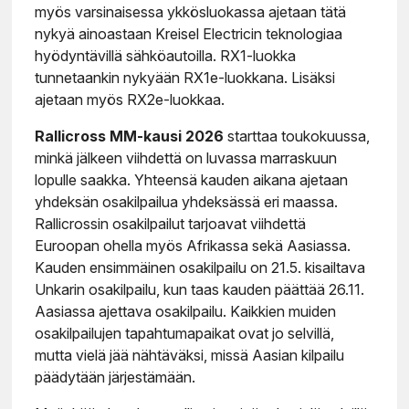
myös varsinaisessa ykkösluokassa ajetaan tätä
nykyä ainoastaan Kreisel Electricin teknologiaa
hyödyntävillä sähköautoilla. RX1-luokka
tunnetaankin nykyään RX1e-luokkana. Lisäksi
ajetaan myös RX2e-luokkaa.
Rallicross MM-kausi 2026
starttaa toukokuussa,
minkä jälkeen viihdettä on luvassa marraskuun
lopulle saakka. Yhteensä kauden aikana ajetaan
yhdeksän osakilpailua yhdeksässä eri maassa.
Rallicrossin osakilpailut tarjoavat viihdettä
Euroopan ohella myös Afrikassa sekä Aasiassa.
Kauden ensimmäinen osakilpailu on 21.5. kisailtava
Unkarin osakilpailu, kun taas kauden päättää 26.11.
Aasiassa ajettava osakilpailu. Kaikkien muiden
osakilpailujen tapahtumapaikat ovat jo selvillä,
mutta vielä jää nähtäväksi, missä Aasian kilpailu
päädytään järjestämään.