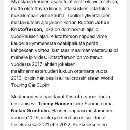
Myöskään kauden osallistujat eivät ole vielä selvillä,
mutta oletettavaa lienee, että kuskien lista tulee
mukailemaan viime kautta. Tuolloin ylivertaiseen
mestaruuteen ajoi jälleen kerran Ruotsin
Johan
Kristofferson,
joka on dominoinut lajia jo
vuosikausien ajan. Kristofferson nappasi viime
kaudella kymmenestä osakilpailusta peräti
kahdeksan voittoa, kun taas maailmanmestaruus oli
miehelle jo viides. Kristofferson on voittanut
vuodesta 2017 lähtien jokaisen
maailmanmestaruuden lukuun ottamatta vuota
2019, jolloin hän osallistui rallicrossin sijaan World
Touring Car Cupiin.
Mestaruudesta haastavat Kristoffersonin ohella
ensisijaisesti
Timmy Hansen
sekä Suomen oma
Niclas Grönholm.
Hansen nappasi mestaruuden
vuonna 2019, minkä jälkeen hän on sijoittunut
toiseksi sekä 2021 että 2022. Poikkeuksellisen