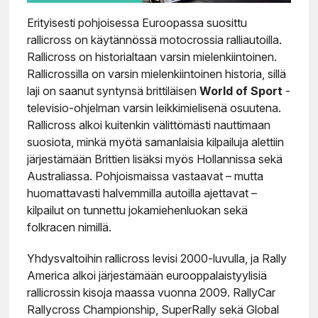
Erityisesti pohjoisessa Euroopassa suosittu
rallicross on käytännössä motocrossia ralliautoilla.
Rallicross on historialtaan varsin mielenkiintoinen.
Rallicrossilla on varsin mielenkiintoinen historia, sillä
laji on saanut syntynsä brittiläisen
World of Sport
-
televisio-ohjelman varsin leikkimielisenä osuutena.
Rallicross alkoi kuitenkin välittömästi nauttimaan
suosiota, minkä myötä samanlaisia kilpailuja alettiin
järjestämään Brittien lisäksi myös Hollannissa sekä
Australiassa. Pohjoismaissa vastaavat – mutta
huomattavasti halvemmilla autoilla ajettavat –
kilpailut on tunnettu jokamiehenluokan sekä
folkracen nimillä.
Yhdysvaltoihin rallicross levisi 2000-luvulla, ja Rally
America alkoi järjestämään eurooppalaistyylisiä
rallicrossin kisoja maassa vuonna 2009. RallyCar
Rallycross Championship, SuperRally sekä Global