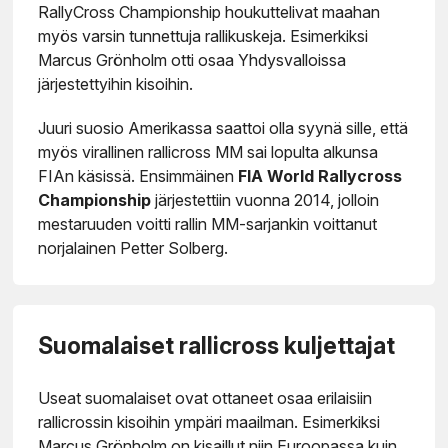
RallyCross Championship houkuttelivat maahan
myös varsin tunnettuja rallikuskeja. Esimerkiksi
Marcus Grönholm otti osaa Yhdysvalloissa
järjestettyihin kisoihin.
Juuri suosio Amerikassa saattoi olla syynä sille, että
myös virallinen rallicross MM sai lopulta alkunsa
FIAn käsissä. Ensimmäinen
FIA World Rallycross
Championship
järjestettiin vuonna 2014, jolloin
mestaruuden voitti rallin MM-sarjankin voittanut
norjalainen Petter Solberg.
Suomalaiset rallicross kuljettajat
Useat suomalaiset ovat ottaneet osaa erilaisiin
rallicrossin kisoihin ympäri maailman. Esimerkiksi
Marcus Grönholm on kisaillut niin Euroopassa kuin