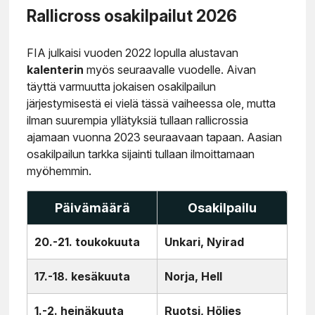
Rallicross osakilpailut 2026
FIA julkaisi vuoden 2022 lopulla alustavan
kalenterin
myös seuraavalle vuodelle. Aivan
täyttä varmuutta jokaisen osakilpailun
järjestymisestä ei vielä tässä vaiheessa ole, mutta
ilman suurempia yllätyksiä tullaan rallicrossia
ajamaan vuonna 2023 seuraavaan tapaan. Aasian
osakilpailun tarkka sijainti tullaan ilmoittamaan
myöhemmin.
Päivämäärä
Osakilpailu
20.-21. toukokuuta
Unkari, Nyirad
17.-18. kesäkuuta
Norja, Hell
1.-2. heinäkuuta
Ruotsi, Höljes