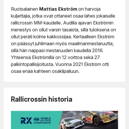
Ruotsalainen
Mattias Ekström
on harvoja
kuljettajia, jotka ovat ottaneet osaa lähes jokaiselle
rallicrossin MM-kaudelle. Audilla ajavan Ekströmin
menestys on ollut varsin tasaista, sillä tuloksena on
ollut peräti kolme kakkossijaa. Kertaalleen Ekström
on päässyt juhlimaan myös maailmanmestaruutta,
sillä hän nappasi mestaruuden kaudella 2016.
Yhteensä Ekströmillä on 12 voittoa sekä 27
palkintopallisijoitusta. Vuonna 2021 Ekström otti
osaa enää kahteen osakilpailuun.
Rallicrossin historia