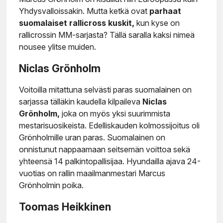
Yhdysvalloissakin. Mutta ketkä ovat
parhaat
suomalaiset rallicross kuskit,
kun kyse on
rallicrossin MM-sarjasta? Tällä saralla kaksi nimeä
nousee ylitse muiden.
Niclas Grönholm
Voitoilla mitattuna selvästi paras suomalainen on
sarjassa tälläkin kaudella kilpaileva
Niclas
Grönholm,
joka on myös yksi suurimmista
mestarisuosikeista. Edelliskauden kolmossijoitus oli
Grönholmille uran paras. Suomalainen on
onnistunut nappaamaan seitsemän voittoa sekä
yhteensä 14 palkintopallisijaa. Hyundailla ajava 24-
vuotias on rallin maailmanmestari Marcus
Grönholmin poika.
Toomas Heikkinen