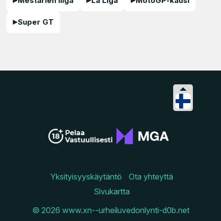
Mestarien liiga
La Liga
MotoGP-kausi
Super GT
Yksityisyyskäytäntö
Ota yhteyttä
Sivukartta
© 2026 www.xn--urheiluvedonlynti-d0b.net