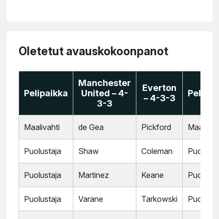
Oletetut avauskokoonpanot
Manchester
Everton
Pelipaikka
United – 4-
Pelipai
– 4-3-3
3-3
Maalivahti
de Gea
Pickford
Maalivah
Puolustaja
Shaw
Coleman
Puolusta
Puolustaja
Martinez
Keane
Puolusta
Puolustaja
Varane
Tarkowski
Puolusta