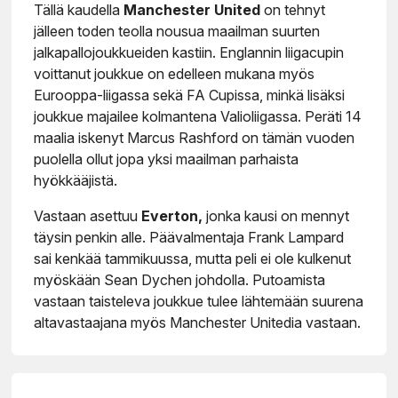
Tällä kaudella
Manchester United
on tehnyt
jälleen toden teolla nousua maailman suurten
jalkapallojoukkueiden kastiin. Englannin liigacupin
voittanut joukkue on edelleen mukana myös
Eurooppa-liigassa sekä FA Cupissa, minkä lisäksi
joukkue majailee kolmantena Valioliigassa. Peräti 14
maalia iskenyt Marcus Rashford on tämän vuoden
puolella ollut jopa yksi maailman parhaista
hyökkääjistä.
Vastaan asettuu
Everton,
jonka kausi on mennyt
täysin penkin alle. Päävalmentaja Frank Lampard
sai kenkää tammikuussa, mutta peli ei ole kulkenut
myöskään Sean Dychen johdolla. Putoamista
vastaan taisteleva joukkue tulee lähtemään suurena
altavastaajana myös Manchester Unitedia vastaan.