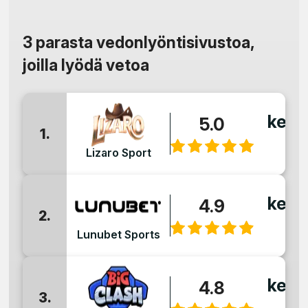
3 parasta vedonlyöntisivustoa,
joilla lyödä vetoa
kerr
5.0
1.
:
Lizaro Sport
kerr
4.9
2.
:
Lunubet Sports
kerr
4.8
3.