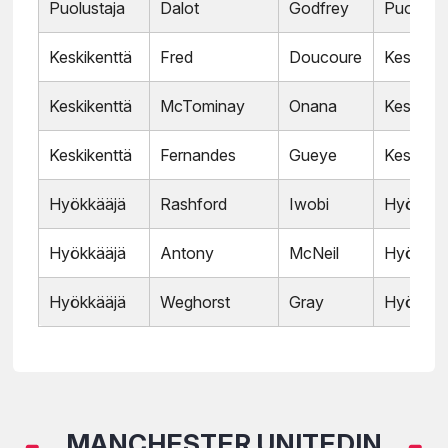
Puolustaja
Dalot
Godfrey
Puolusta
Keskikenttä
Fred
Doucoure
Keskiken
Keskikenttä
McTominay
Onana
Keskiken
Keskikenttä
Fernandes
Gueye
Keskiken
Hyökkääjä
Rashford
Iwobi
Hyökkää
Hyökkääjä
Antony
McNeil
Hyökkää
Hyökkääjä
Weghorst
Gray
Hyökkää
MANCHESTER UNITEDIN