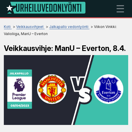
☰
Koti
Veikkausvihjeet
Jalkapallo vedonlyönti
Viikon Vinkki:
Valioliiga, ManU – Everton
Veikkausvihje: ManU – Everton, 8.4.