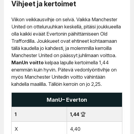
Vihjeet ja kertoimet
Viikon veikkausvihje on selvä. Vaikka Manchester
United on otteluruuhkan keskellä, pitäisi joukkueella
olla kaikki eväät Evertonin päihittämiseen Old
Traffordilla. Joukkueet ovat ehtineet kohtaamaan
tällä kaudella jo kahdesti, ja molemmilla kerroilla
Manchester United on päässyt juhlimaan voittoa.
ManUn voitto
kelpaa lapulle kertoimella 1,44
enemmän kuin hyvin. Pätevä vedonlyöntivihje on
myös Manchester Unitedin voitto vähintään
kahdella maalilla. Tällöin kerroin on jo 2,25.
ManU– Everton
1
1,44
🏆
X
4,40