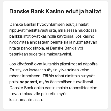
Danske Bank Kasino edut ja haitat
Danske Bankin hyödyntämisen edut ja haitat
riippuvat merkittävästi siitä, millaisessa muodossa
pankkisiirrot ovat kasinolla käytössä. Jos kasino
hyödyntää ainoastaan perinteisiä ja huomattavan
hitaita pankkisiirtoja, ei Danske Bankia voi
tietenkään suositella maksutavaksi.
Jos käytössä ovat kuitenkin pikasiirrot tai näppärä
Trustly, on kyseessä täysin ylivertainen keino
rahansiirtämiseen. Tällöin rahat nimittäin siirtyvät
paitsi
nopeasti,
myös äärimmäisen turvallisesti.
Danske Bank onkin varsin mainio rahansiirtokeino
turvaa kaipaaville pelureille myös
kasinomaailmassa.