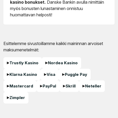
kasino bonukset.
Danske Bankin avulla nimittäin
myös bonusten lunastaminen onnistuu
huomattavan helposti!
Esittelemme sivustoillamme kaikki maininnan arvoiset
maksumenetelmät:
Trustly Kasino
Nordea Kasino
Klarna Kasino
Visa
Puggle Pay
Mastercard
PayPal
Skrill
Neteller
Zimpler