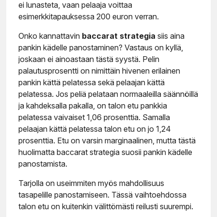
ei lunasteta, vaan pelaaja voittaa
esimerkkitapauksessa 200 euron verran.
Onko kannattavin
baccarat strategia
siis aina
pankin kädelle panostaminen? Vastaus on kyllä,
joskaan ei ainoastaan tästä syystä. Pelin
palautusprosentti on nimittäin hivenen erilainen
pankin kättä pelatessa sekä pelaajan kättä
pelatessa. Jos peliä pelataan normaaleilla säännöillä
ja kahdeksalla pakalla, on talon etu pankkia
pelatessa vaivaiset 1,06 prosenttia. Samalla
pelaajan kättä pelatessa talon etu on jo 1,24
prosenttia. Etu on varsin marginaalinen, mutta tästä
huolimatta baccarat strategia suosii pankin kädelle
panostamista.
Tarjolla on useimmiten myös mahdollisuus
tasapelille panostamiseen. Tässä vaihtoehdossa
talon etu on kuitenkin välittömästi reilusti suurempi.