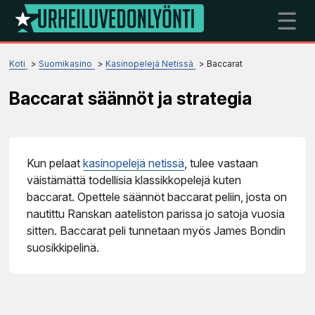
☰
Koti
Suomikasino
Kasinopelejä Netissä
Baccarat
Baccarat säännöt ja strategia
Kun pelaat
kasinopelejä netissä
, tulee vastaan
väistämättä todellisia klassikkopelejä kuten
baccarat. Opettele säännöt baccarat peliin, josta on
nautittu Ranskan aateliston parissa jo satoja vuosia
sitten. Baccarat peli tunnetaan myös James Bondin
suosikkipelinä.