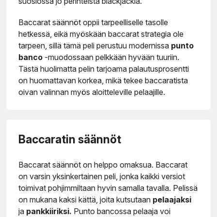
suosiossa jo perinteistä blackjackia.
Baccarat säännöt oppii tarpeelliselle tasolle
hetkessä, eikä myöskään baccarat strategia ole
tarpeen, sillä tämä peli perustuu modernissa
punto
banco
-muodossaan pelkkään hyvään tuuriin.
Tästä huolimatta pelin tarjoama palautusprosentti
on huomattavan korkea, mikä tekee baccaratista
oivan valinnan myös aloitteleville pelaajille.
Baccaratin säännöt
Baccarat säännöt on helppo omaksua. Baccarat
on varsin yksinkertainen peli, jonka kaikki versiot
toimivat pohjimmiltaan hyvin samalla tavalla. Pelissä
on mukana kaksi kättä, joita kutsutaan
pelaajaksi
ja
pankkiiriksi.
Punto bancossa pelaaja voi