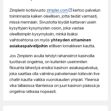
Zimplerin kotisivusto
zimpler.com
kertoo palvelun
toiminnasta kaiken oleellisen, jotta tiedät varmasti,
missä mennään. Sivustolta löydät kattavan usein
kysyttyjen kysymysten osion, joka vastaa
oleellisimpiin kysymyksiin, minkä lisäksi
vaihtoehtona on myös
yhteyden ottaminen
asiakaspalvelijoihin
erillisen lomakkeen kautta.
Jos Zimplerin avulla tehdyt rahansiirrot kasinoilla
tuottavat ongelmia, on kuitenkin useimmiten
fiksuinta lähestyä ensiksi kasinon asiakaspalvelua,
joka saattaa olla valmiina palvelemaan kätevän live
chatin kautta vaikka vuorokauden ympäri. Yleensä
vika tällaisissa tilanteissa on juuri kasinon päässä ja
ongelma ratkeaa nopeasti.