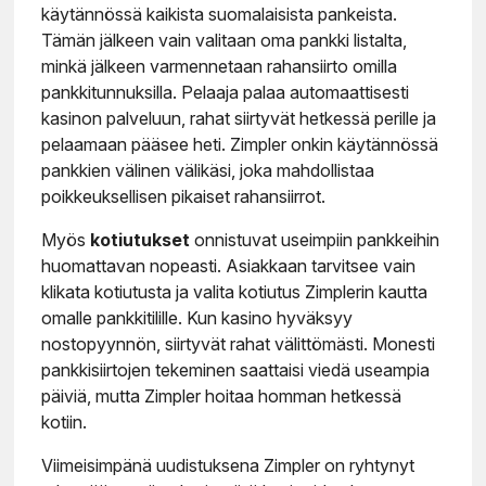
käytännössä kaikista suomalaisista pankeista.
Tämän jälkeen vain valitaan oma pankki listalta,
minkä jälkeen varmennetaan rahansiirto omilla
pankkitunnuksilla. Pelaaja palaa automaattisesti
kasinon palveluun, rahat siirtyvät hetkessä perille ja
pelaamaan pääsee heti. Zimpler onkin käytännössä
pankkien välinen välikäsi, joka mahdollistaa
poikkeuksellisen pikaiset rahansiirrot.
Myös
kotiutukset
onnistuvat useimpiin pankkeihin
huomattavan nopeasti. Asiakkaan tarvitsee vain
klikata kotiutusta ja valita kotiutus Zimplerin kautta
omalle pankkitilille. Kun kasino hyväksyy
nostopyynnön, siirtyvät rahat välittömästi. Monesti
pankkisiirtojen tekeminen saattaisi viedä useampia
päiviä, mutta Zimpler hoitaa homman hetkessä
kotiin.
Viimeisimpänä uudistuksena Zimpler on ryhtynyt