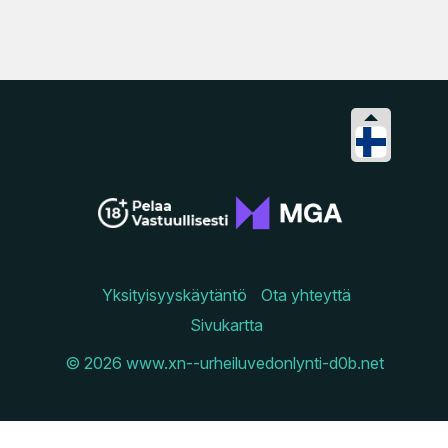
Yksityisyyskäytäntö
Ota yhteyttä
Sivukartta
© 2026 www.xn--urheiluvedonlynti-d0b.net