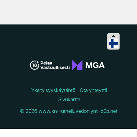
Yksityisyyskäytäntö
Ota yhteyttä
Sivukartta
© 2026 www.xn--urheiluvedonlynti-d0b.net