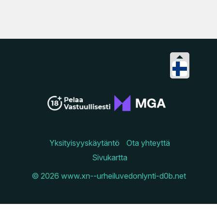
Yksityisyyskäytäntö
Ota yhteyttä
Sivukartta
© 2026 www.xn--urheiluvedonlynti-d0b.net